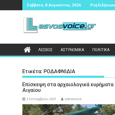
Περάστε
ιας αντισφαίρισης
Δικογραφία σε βάρος 23χρονου ημεδαπού για τροχαίο 
Συνάν
Σάββατο, 8 Αυγούστου, 2026
Ροή Ειδήσεων 
στο
περιεχόμενο
ΛΕΣΒΟΣ
ΑΣΤΥΝΟΜΙΚΑ
ΠΟΛΙΤΙΚΑ
Ετικέτα:
ΡΟΔΑΦΝΙΔΙΑ
Επίσκεψη στα αρχαιολογικά ευρήματα
Αιγαίου
3 Σεπτεμβρίου 2021
adminvoice