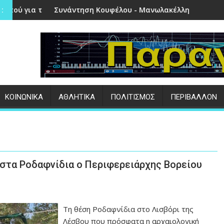
στην Πέτρα
τηση Κουφέλου - Μανωλακέλλη | Στο επίκεντρο το παλιό Κολ
Επιτυχημένες ο
:
ΚΟΙΝΩΝΙΚΑ
ΑΘΛΗΤΙΚΑ
ΠΟΛΙΤΙΣΜΟΣ
ΠΕΡΙΒΑΛΛΟΝ
 στα Ροδαφνίδια ο Περιφερειάρχης Βορείου
Τη θέση Ροδαφνίδια στο Λισβόρι της
Λέσβου που πρόσφατα η αρχαιολογική