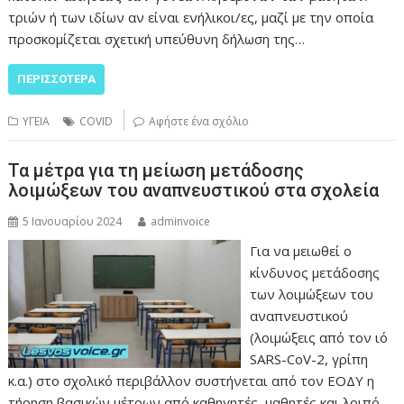
τριών ή των ιδίων αν είναι ενήλικοι/ες, μαζί με την οποία
προσκομίζεται σχετική υπεύθυνη δήλωση της…
ΠΕΡΙΣΣΌΤΕΡΑ
ΥΓΕΙΑ
COVID
Αφήστε ένα σχόλιο
Τα μέτρα για τη μείωση μετάδοσης
λοιμώξεων του αναπνευστικού στα σχολεία
5 Ιανουαρίου 2024
adminvoice
Για να μειωθεί ο
κίνδυνος μετάδοσης
των λοιμώξεων του
αναπνευστικού
(λοιμώξεις από τον ιό
SARS-CoV-2, γρίπη
κ.α.) στο σχολικό περιβάλλον συστήνεται από τον ΕΟΔΥ η
τήρηση βασικών μέτρων από καθηγητές, μαθητές και λοιπό