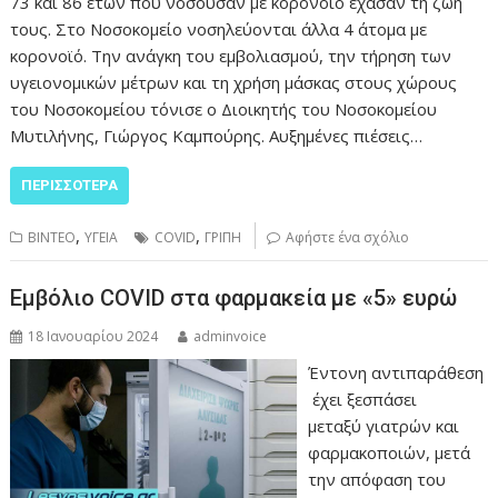
73 και 86 ετών που νοσούσαν με κορονοϊό έχασαν τη ζωή
τους. Στο Νοσοκομείο νοσηλεύονται άλλα 4 άτομα με
κορονοϊό. Την ανάγκη του εμβολιασμού, την τήρηση των
υγειονομικών μέτρων και τη χρήση μάσκας στους χώρους
του Νοσοκομείου τόνισε ο Διοικητής του Νοσοκομείου
Μυτιλήνης, Γιώργος Καμπούρης. Αυξημένες πιέσεις…
ΠΕΡΙΣΣΌΤΕΡΑ
,
,
ΒΙΝΤΕΟ
ΥΓΕΙΑ
COVID
ΓΡΙΠΗ
Αφήστε ένα σχόλιο
Εμβόλιο COVID στα φαρμακεία με «5» ευρώ
18 Ιανουαρίου 2024
adminvoice
Έντονη αντιπαράθεση
έχει ξεσπάσει
μεταξύ γιατρών και
φαρμακοποιών, μετά
την απόφαση του