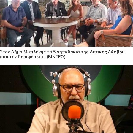
Στον Δήμο Μυτιλήνης τα 5 γηπεδάκια της Δυτικής Λέσβου
από την Περιφέρεια | (ΒΙΝΤΕΟ)