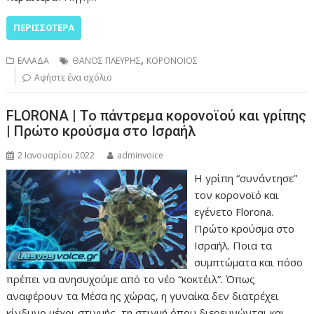
ΠΕΡΙΣΣΌΤΕΡΑ
,
ΕΛΛΑΔΑ
ΘΑΝΟΣ ΠΛΕΥΡΗΣ
ΚΟΡΟΝΟΙΟΣ
Αφήστε ένα σχόλιο
FLORONA | Το πάντρεμα κορονοϊού και γρίπης
| Πρώτο κρούσμα στο Ισραήλ
2 Ιανουαρίου 2022
adminvoice
Η γρίπη “συνάντησε”
τον κορονοϊό και
εγένετο Florona.
Πρώτο κρούσμα στο
Ισραήλ. Ποια τα
συμπτώματα και πόσο
πρέπει να ανησυχούμε από το νέο “κοκτέιλ”. Όπως
αναφέρουν τα Μέσα ης χώρας, η γυναίκα δεν διατρέχει
κίνδυνο μέχρι στιγμής, τη στιγμή όπου διερευνώνται και