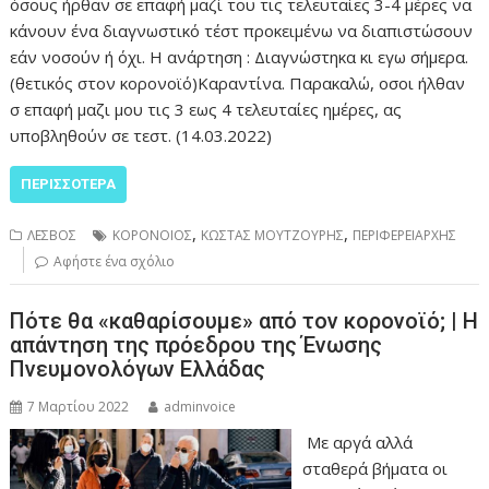
όσους ήρθαν σε επαφή μαζί του τις τελευταίες 3-4 μέρες να
κάνουν ένα διαγνωστικό τέστ προκειμένω να διαπιστώσουν
εάν νοσούν ή όχι. Η ανάρτηση : Διαγνώστηκα κι εγω σήμερα.
(θετικός στον κορονοϊό)Καραντίνα. Παρακαλώ, οσοι ήλθαν
σ επαφή μαζι μου τις 3 εως 4 τελευταίες ημέρες, ας
υποβληθούν σε τεστ. (14.03.2022)
ΠΕΡΙΣΣΌΤΕΡΑ
,
,
ΛΕΣΒΟΣ
ΚΟΡΟΝΟΙΟΣ
ΚΩΣΤΑΣ ΜΟΥΤΖΟΥΡΗΣ
ΠΕΡΙΦΕΡΕΙΑΡΧHΣ
Αφήστε ένα σχόλιο
Πότε θα «καθαρίσουμε» από τον κορονοϊό; | Η
απάντηση της πρόεδρου της Ένωσης
Πνευμονολόγων Ελλάδας
7 Μαρτίου 2022
adminvoice
Με αργά αλλά
σταθερά βήματα οι