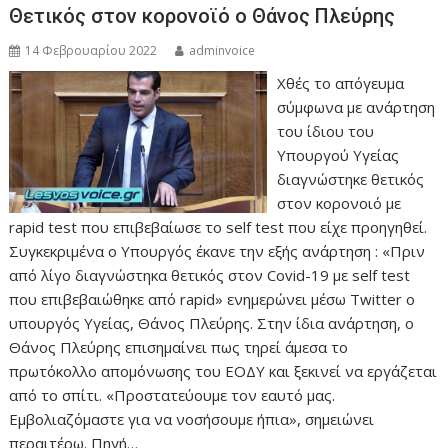
Θετικός στον κορονοϊό ο Θάνος Πλεύρης
14 Φεβρουαρίου 2022
adminvoice
Χθές το απόγευμα
σύμφωνα με ανάρτηση
του ίδιου του
Υπουργού Υγείας
διαγνώστηκε θετικός
στον κορονοιό με
rapid test που επιβεβαίωσε το self test που είχε προηγηθεί.
Συγκεκριμένα ο Υπουργός έκανε την εξής ανάρτηση : «Πριν
από λίγο διαγνώστηκα θετικός στον Covid-19 με self test
που επιβεβαιώθηκε από rapid» ενημερώνει μέσω Twitter ο
υπουργός Υγείας, Θάνος Πλεύρης. Στην ίδια ανάρτηση, ο
Θάνος Πλεύρης επισημαίνει πως τηρεί άμεσα το
πρωτόκολλο απομόνωσης του ΕΟΔΥ και ξεκινεί να εργάζεται
από το σπίτι. «Προστατεύουμε τον εαυτό μας.
Εμβολιαζόμαστε για να νοσήσουμε ήπια», σημειώνει
περαιτέρω. Πηγή…