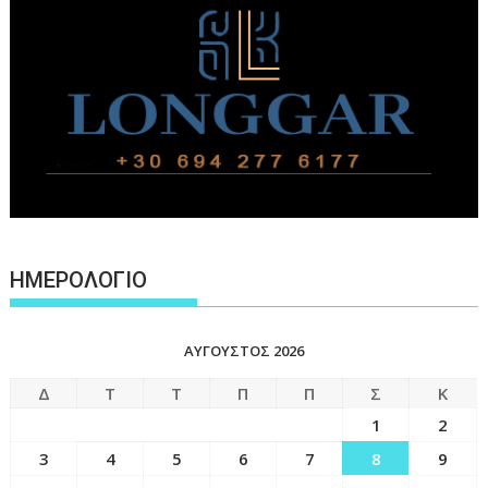
ΗΜΕΡΟΛΟΓΙΟ
ΑΎΓΟΥΣΤΟΣ 2026
Δ
Τ
Τ
Π
Π
Σ
Κ
1
2
3
4
5
6
7
8
9