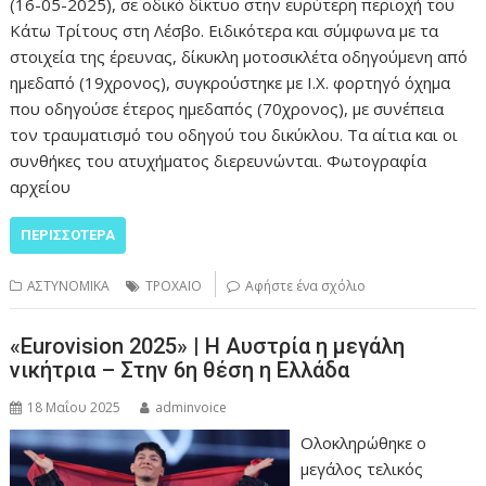
(16-05-2025), σε οδικό δίκτυο στην ευρύτερη περιοχή του
Κάτω Τρίτους στη Λέσβο. Ειδικότερα και σύμφωνα με τα
στοιχεία της έρευνας, δίκυκλη μοτοσικλέτα οδηγούμενη από
ημεδαπό (19χρονος), συγκρούστηκε με Ι.Χ. φορτηγό όχημα
που οδηγούσε έτερος ημεδαπός (70χρονος), με συνέπεια
τον τραυματισμό του οδηγού του δικύκλου. Τα αίτια και οι
συνθήκες του ατυχήματος διερευνώνται. Φωτογραφία
αρχείου
ΠΕΡΙΣΣΌΤΕΡΑ
ΑΣΤΥΝΟΜΙΚΑ
ΤΡΟΧΑΙΟ
Αφήστε ένα σχόλιο
«Eurovision 2025» | Η Αυστρία η μεγάλη
νικήτρια – Στην 6η θέση η Ελλάδα
18 Μαΐου 2025
adminvoice
Ολοκληρώθηκε ο
μεγάλος τελικός