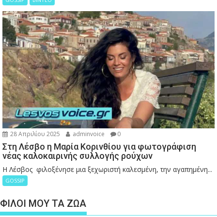
28 Απριλίου 2025
adminvoice
0
Στη Λέσβο η Μαρία Κορινθίου για φωτογράφιση
νέας καλοκαιρινής συλλογής ρούχων
Η Λέσβος φιλοξένησε μια ξεχωριστή καλεσμένη, την αγαπημένη...
GOSSIP
ΦΙΛΟΙ ΜΟΥ ΤΑ ΖΩΑ