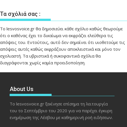
Τα σχόλιά σας :
Το lesvosvoice.gr θα δημοσιεύει κάθε σχόλιο καθώς θεωρούμε
ότι ο καθένας έχει το δικαίωμα να εκφράζει ελεύθερα τις
απόψεις του. Εντούτοις, αυτό δεν σημαίνει ότι υιοθετούμε τις
απόψεις αυτές καθώς εκφράζουν αποκλειστικά και μόνο τον
σχολιαστή. Τα υβριστικά ή συκοφαντικά σχόλια θα
διαγράφονται χωρίς καμία προειδοποίηση.
About Us
Το lesvosvoice.gr ξεκίνησε επίσημα τη λειτουργία
του το Σεπτέμβριο του 2020 για να παρέχει έγκυρη
ενημέρωση της Λέσβου με καθημερινή ροή ειδήσεων.