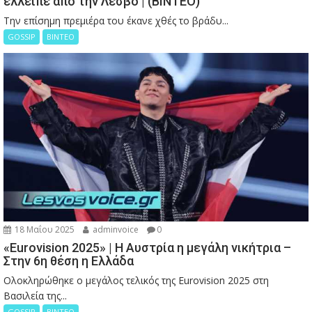
έλλειπε από την Λέσβο | (ΒΙΝΤΕΟ)
Την επίσημη πρεμιέρα του έκανε χθές το βράδυ...
GOSSIP
ΒΙΝΤΕΟ
18 Μαΐου 2025
adminvoice
0
«Eurovision 2025» | Η Αυστρία η μεγάλη νικήτρια –
Στην 6η θέση η Ελλάδα
Ολοκληρώθηκε ο μεγάλος τελικός της Eurovision 2025 στη
Βασιλεία της...
GOSSIP
ΒΙΝΤΕΟ