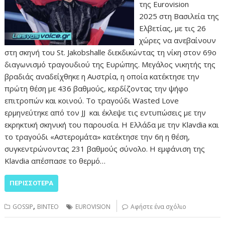
της Eurovision
2025 στη Βασιλεία της
Ελβετίας, με τις 26
χώρες να ανεβαίνουν
στη σκηνή του St. Jakobshalle διεκδικώντας τη νίκη στον 69ο
διαγωνισμό τραγουδιού της Ευρώπης. Μεγάλος νικητής της
βραδιάς αναδείχθηκε η Αυστρία, η οποία κατέκτησε την
πρώτη θέση με 436 βαθμούς, κερδίζοντας την ψήφο
επιτροπών και κοινού. Το τραγούδι Wasted Love
ερμηνεύτηκε από τον JJ και έκλεψε τις εντυπώσεις με την
εκρηκτική σκηνική του παρουσία. Η Ελλάδα με την Klavdia και
το τραγούδι «Αστερομάτα» κατέκτησε την 6η η θέση,
συγκεντρώνοντας 231 βαθμούς σύνολο. Η εμφάνιση της
Klavdia απέσπασε το θερμό…
ΠΕΡΙΣΣΌΤΕΡΑ
,
GOSSIP
ΒΙΝΤΕΟ
EUROVISION
Αφήστε ένα σχόλιο