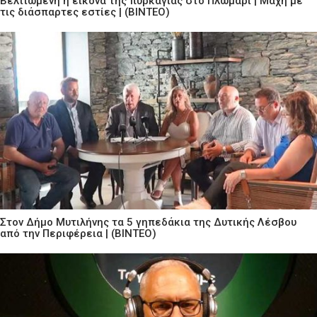
Βελτιωμένη η εικόνα της πυρκαγιάς στο Πλωμάρι | Μάχη με
τις διάσπαρτες εστίες | (ΒΙΝΤΕΟ)
Στον Δήμο Μυτιλήνης τα 5 γηπεδάκια της Δυτικής Λέσβου
από την Περιφέρεια | (ΒΙΝΤΕΟ)