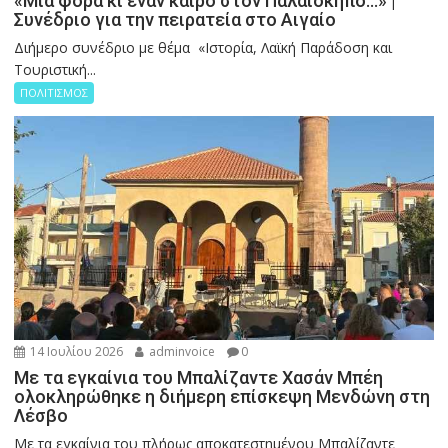
«Μια φορά κι έναν καιρό στον Παλαιόκηπο…» |
Συνέδριο για την πειρατεία στο Αιγαίο
Διήμερο συνέδριο με θέμα «Ιστορία, Λαϊκή Παράδοση και
Τουριστική...
ΠΟΛΙΤΙΣΜΟΣ
14 Ιουλίου 2026
adminvoice
0
Με τα εγκαίνια του Μπαλίζαντε Χασάν Μπέη
ολοκληρώθηκε η διήμερη επίσκεψη Μενδώνη στη
Λέσβο
Με τα εγκαίνια του πλήρως αποκατεστημένου Μπαλίζαντε