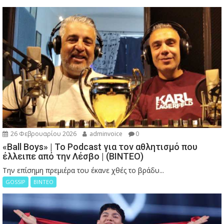
26 Φεβρουαρίου 2026
adminvoice
0
«Ball Boys» | Το Podcast για τον αθλητισμό που
έλλειπε από την Λέσβο | (ΒΙΝΤΕΟ)
Την επίσημη πρεμιέρα του έκανε χθές το βράδυ...
GOSSIP
ΒΙΝΤΕΟ