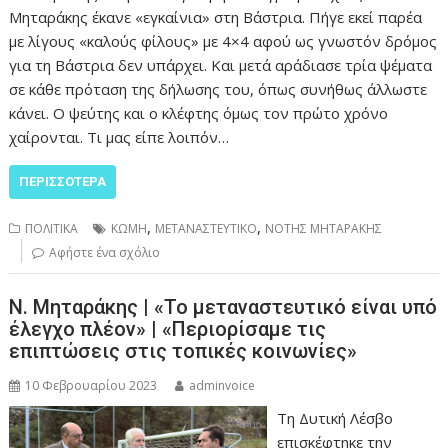
Μηταράκης έκανε «εγκαίνια» στη Βάστρια. Πήγε εκεί παρέα
με λίγους «καλούς φίλους» με 4×4 αφού ως γνωστόν δρόμος
για τη Βάστρια δεν υπάρχει. Και μετά αράδιασε τρία ψέματα
σε κάθε πρόταση της δήλωσης του, όπως συνήθως άλλωστε
κάνει. Ο ψεύτης και ο κλέφτης όμως τον πρώτο χρόνο
χαίρονται. Τι μας είπε λοιπόν…
ΠΕΡΙΣΣΌΤΕΡΑ
,
,
ΠΟΛΙΤΙΚΑ
ΚΩΜΗ
ΜΕΤΑΝΑΣΤΕΥΤΙΚΟ
ΝΟΤΗΣ ΜΗΤΑΡΑΚΗΣ
Αφήστε ένα σχόλιο
Ν. Μηταράκης | «Το μεταναστευτικό είναι υπό
έλεγχο πλέον» | «Περιορίσαμε τις
επιπτώσεις στις τοπικές κοινωνίες»
10 Φεβρουαρίου 2023
adminvoice
Τη Δυτική Λέσβο
επισκέφτηκε την