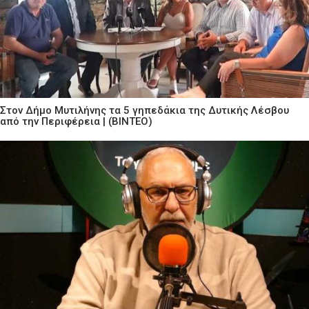
Στον Δήμο Μυτιλήνης τα 5 γηπεδάκια της Δυτικής Λέσβου
από την Περιφέρεια | (ΒΙΝΤΕΟ)