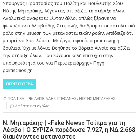
Υπουργός Προστασίας του Πολίτη και Βουλευτής Χίου
Νότης Μηταράκης, λέγοντας ότι αξίζει τη στήριξη όλων.
Αναλυτικά αναφέρει: «Όταν άλλοι απλώς ξέρανε να
φωνάζουν ο Αλκιβιάδης Στεφανής διαδραμάτισε καταλυτικό
ρόλο στην μείωση των μεταναστευτικών ροών. Απέδειξε ότι
μπορεί να βρει λύσεις. Με έργο, αφοσίωση και σκληρή
δουλειά. Όχι με λόγια. Βοήθησε το Βόρειο Αιγαίο και αξίζει
την στήριξη όλων. Του εύχομαι καλή επιτυχία στην
υποψηφιότητά του για Περιφερειάρχης» Πηγή :
politischios.gr
ΠΕΡΙΣΣΌΤΕΡΑ
,
ΠΟΛΙΤΙΚΑ
ΑΛΚΙΒΙΑΔΗΣ ΣΤΕΦΑΝΗΣ
ΝΟΤΗΣ ΜΗΤΑΡΑΚΗΣ
Αφήστε ένα σχόλιο
Ν. Μηταράκης | «Fake News» Τσίπρα για τη
Λέσβο | Ο ΣΥΡΙΖΑ παρέδωσε 7.927, η ΝΔ 2.668
διαμένοντες μετανάστες