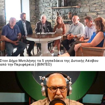
Στον Δήμο Μυτιλήνης τα 5 γηπεδάκια της Δυτικής Λέσβου
από την Περιφέρεια | (ΒΙΝΤΕΟ)