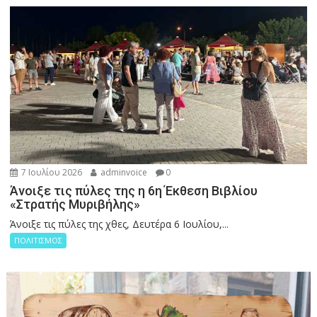
7 Ιουλίου 2026
adminvoice
0
Άνοιξε τις πύλες της η 6η Έκθεση Βιβλίου
«Στρατής Μυριβήλης»
Άνοιξε τις πύλες της χθες, Δευτέρα 6 Ιουλίου,...
ΠΟΛΙΤΙΣΜΟΣ