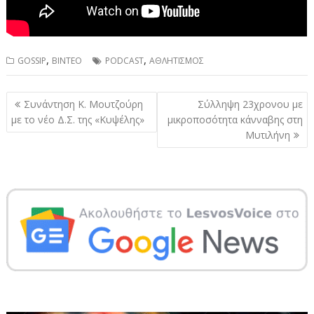
,
,
GOSSIP
ΒΙΝΤΕΟ
PODCAST
ΑΘΛΗΤΙΣΜΟΣ
Πλοήγηση
Συνάντηση Κ. Μουτζούρη
Σύλληψη 23χρονου με
άρθρων
με το νέο Δ.Σ. της «Κυψέλης»
μικροποσότητα κάνναβης στη
Μυτιλήνη