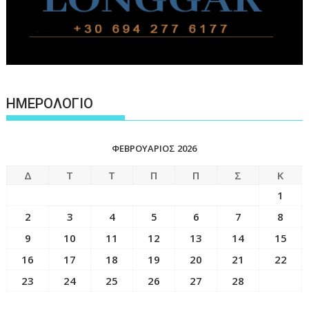
ΗΜΕΡΟΛΟΓΙΟ
ΦΕΒΡΟΥΆΡΙΟΣ 2026
Δ
Τ
Τ
Π
Π
Σ
Κ
1
2
3
4
5
6
7
8
9
10
11
12
13
14
15
16
17
18
19
20
21
22
23
24
25
26
27
28