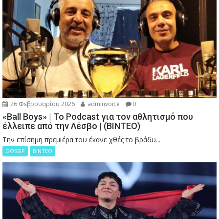
26 Φεβρουαρίου 2026
adminvoice
0
«Ball Boys» | Το Podcast για τον αθλητισμό που
έλλειπε από την Λέσβο | (ΒΙΝΤΕΟ)
Την επίσημη πρεμιέρα του έκανε χθές το βράδυ...
GOSSIP
ΒΙΝΤΕΟ