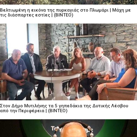
Βελτιωμένη η εικόνα της πυρκαγιάς στο Πλωμάρι | Μάχη με
τις διάσπαρτες εστίες | (ΒΙΝΤΕΟ)
Στον Δήμο Μυτιλήνης τα 5 γηπεδάκια της Δυτικής Λέσβου
από την Περιφέρεια | (ΒΙΝΤΕΟ)