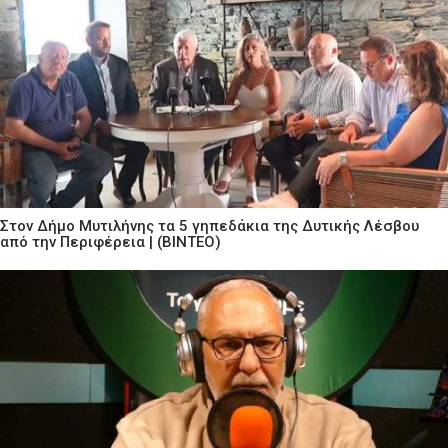
Στον Δήμο Μυτιλήνης τα 5 γηπεδάκια της Δυτικής Λέσβου
από την Περιφέρεια | (ΒΙΝΤΕΟ)