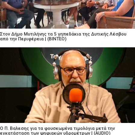
Στον Δήμο Μυτιλήνης τα 5 γηπεδάκια της Δυτικής Λέσβου
από την Περιφέρεια | (ΒΙΝΤΕΟ)
Ο Π. Βαλεσης για τα φουσκωμένα τιμολόγια μετά την
εγκατάσταση των ψηφιακών υδρομέτρων | (AUDIO)