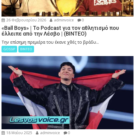
26 Φεβρουαρίου 2026
adminvoice
0
«Ball Boys» | Το Podcast για τον αθλητισμό που
έλλειπε από την Λέσβο | (ΒΙΝΤΕΟ)
Την επίσημη πρεμιέρα του έκανε χθές το βράδυ...
GOSSIP
ΒΙΝΤΕΟ
18 Μαΐου 2025
adminvoice
0