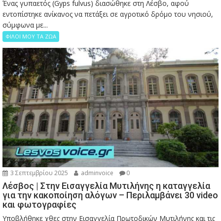
Ένας γυπαετός (Gyps fulvus) διασώθηκε στη Λέσβο, αφού
εντοπίστηκε ανίκανος να πετάξει σε αγροτικό δρόμο του νησιού,
σύμφωνα με...
ΦΙΛΟΙ ΜΟΥ ΤΑ ΖΩΑ
3 Σεπτεμβρίου 2025
adminvoice
0
Λέσβος | Στην Εισαγγελία Μυτιλήνης η καταγγελία
για την κακοποίηση αλόγων – Περιλαμβάνει 30 video
και φωτογραφίες
Υποβλήθηκε χθες στην Εισαγγελία Πρωτοδικών Μυτιλήνης και τις