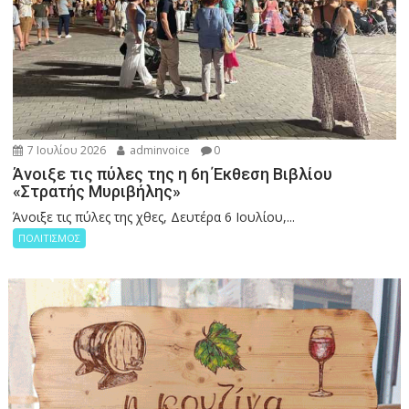
7 Ιουλίου 2026
adminvoice
0
Άνοιξε τις πύλες της η 6η Έκθεση Βιβλίου
«Στρατής Μυριβήλης»
Άνοιξε τις πύλες της χθες, Δευτέρα 6 Ιουλίου,...
ΠΟΛΙΤΙΣΜΟΣ