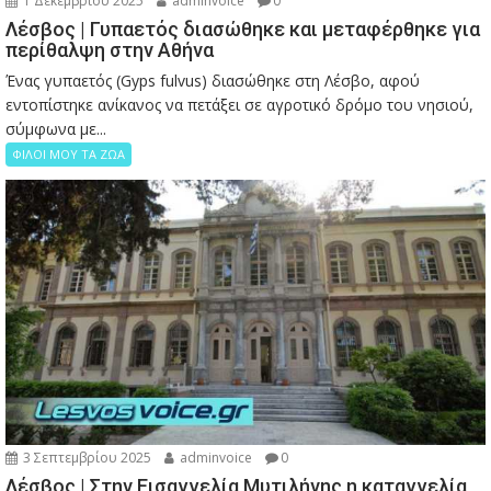
1 Δεκεμβρίου 2025
adminvoice
0
Λέσβος | Γυπαετός διασώθηκε και μεταφέρθηκε για
περίθαλψη στην Αθήνα
Ένας γυπαετός (Gyps fulvus) διασώθηκε στη Λέσβο, αφού
εντοπίστηκε ανίκανος να πετάξει σε αγροτικό δρόμο του νησιού,
σύμφωνα με...
ΦΙΛΟΙ ΜΟΥ ΤΑ ΖΩΑ
3 Σεπτεμβρίου 2025
adminvoice
0
Λέσβος | Στην Εισαγγελία Μυτιλήνης η καταγγελία