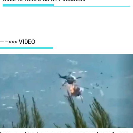
—–>>> VIDEO