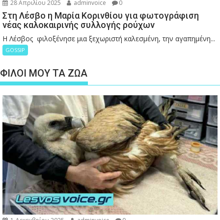
28 Απριλίου 2025
adminvoice
0
Στη Λέσβο η Μαρία Κορινθίου για φωτογράφιση
νέας καλοκαιρινής συλλογής ρούχων
Η Λέσβος φιλοξένησε μια ξεχωριστή καλεσμένη, την αγαπημένη...
GOSSIP
ΦΙΛΟΙ ΜΟΥ ΤΑ ΖΩΑ