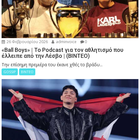
26 Φεβρουαρίου 2026
adminvoice
0
«Ball Boys» | Το Podcast για τον αθλητισμό που
έλλειπε από την Λέσβο | (ΒΙΝΤΕΟ)
Την επίσημη πρεμιέρα του έκανε χθές το βράδυ...
GOSSIP
ΒΙΝΤΕΟ