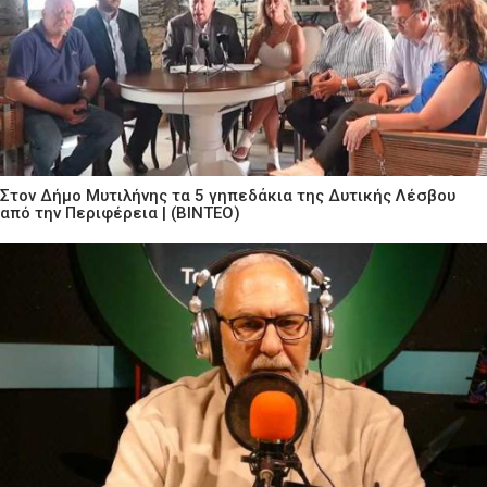
Στον Δήμο Μυτιλήνης τα 5 γηπεδάκια της Δυτικής Λέσβου
από την Περιφέρεια | (ΒΙΝΤΕΟ)