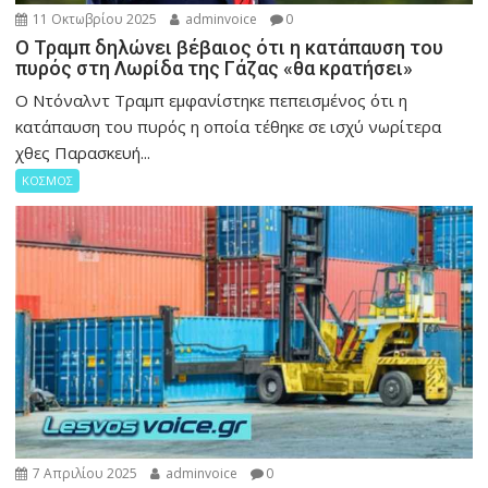
11 Οκτωβρίου 2025
adminvoice
0
Ο Τραμπ δηλώνει βέβαιος ότι η κατάπαυση του
πυρός στη Λωρίδα της Γάζας «θα κρατήσει»
Ο Ντόναλντ Τραμπ εμφανίστηκε πεπεισμένος ότι η
κατάπαυση του πυρός η οποία τέθηκε σε ισχύ νωρίτερα
χθες Παρασκευή...
ΚΟΣΜΟΣ
7 Απριλίου 2025
adminvoice
0