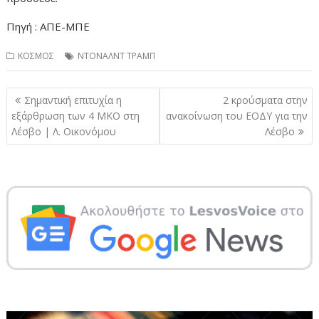
Πηγή : ΑΠΕ-ΜΠΕ
ΚΟΣΜΟΣ
ΝΤΟΝΑΛΝΤ ΤΡΑΜΠ
Πλοήγηση
Σημαντική επιτυχία η
2 κρούσματα στην
άρθρων
εξάρθρωση των 4 ΜΚΟ στη
ανακοίνωση του ΕΟΔΥ για την
Λέσβο | Λ. Οικονόμου
Λέσβο