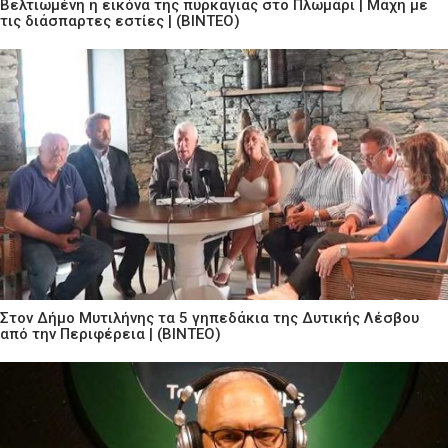
Βελτιωμένη η εικόνα της πυρκαγιάς στο Πλωμάρι | Μάχη με
τις διάσπαρτες εστίες | (ΒΙΝΤΕΟ)
Στον Δήμο Μυτιλήνης τα 5 γηπεδάκια της Δυτικής Λέσβου
από την Περιφέρεια | (ΒΙΝΤΕΟ)