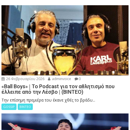
26 Φεβρουαρίου 2026
adminvoice
0
«Ball Boys» | Το Podcast για τον αθλητισμό που
έλλειπε από την Λέσβο | (ΒΙΝΤΕΟ)
Την επίσημη πρεμιέρα του έκανε χθές το βράδυ...
GOSSIP
ΒΙΝΤΕΟ