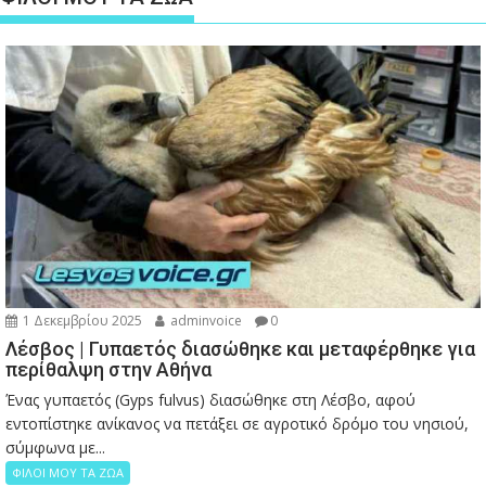
1 Δεκεμβρίου 2025
adminvoice
0
Λέσβος | Γυπαετός διασώθηκε και μεταφέρθηκε για
περίθαλψη στην Αθήνα
Ένας γυπαετός (Gyps fulvus) διασώθηκε στη Λέσβο, αφού
εντοπίστηκε ανίκανος να πετάξει σε αγροτικό δρόμο του νησιού,
σύμφωνα με...
ΦΙΛΟΙ ΜΟΥ ΤΑ ΖΩΑ