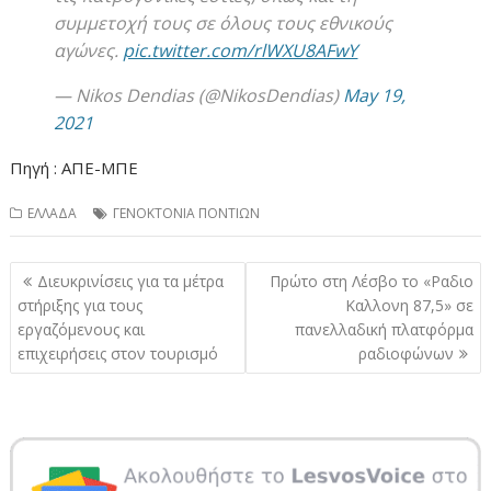
συμμετοχή τους σε όλους τους εθνικούς
αγώνες.
pic.twitter.com/rlWXU8AFwY
— Nikos Dendias (@NikosDendias)
May 19,
2021
Πηγή : ΑΠΕ-ΜΠΕ
ΕΛΛΑΔΑ
ΓΕΝΟΚΤΟΝΙΑ ΠΟΝΤΙΩΝ
Πλοήγηση
Διευκρινίσεις για τα μέτρα
Πρώτο στη Λέσβο το «Ραδιο
άρθρων
στήριξης για τους
Καλλονη 87,5» σε
εργαζόμενους και
πανελλαδική πλατφόρμα
επιχειρήσεις στον τουρισμό
ραδιοφώνων