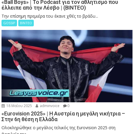
«Ball Boys» | Το Podcast για τον αθλητισμό που
έλλειπε από την Λέσβο | (ΒΙΝΤΕΟ)
Την επίσημη πρεμιέρα του έκανε χθές το βράδυ...
GOSSIP
ΒΙΝΤΕΟ
18 Μαΐου 2025
adminvoice
0
«Eurovision 2025» | Η Αυστρία η μεγάλη νικήτρια –
Στην 6η θέση η Ελλάδα
Ολοκληρώθηκε ο μεγάλος τελικός της Eurovision 2025 στη