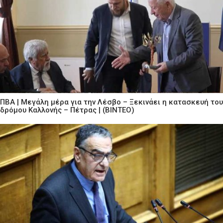
ΠΒΑ | Μεγάλη μέρα για την Λέσβο – Ξεκινάει η κατασκευή του
δρόμου Καλλονής – Πέτρας | (ΒΙΝΤΕΟ)