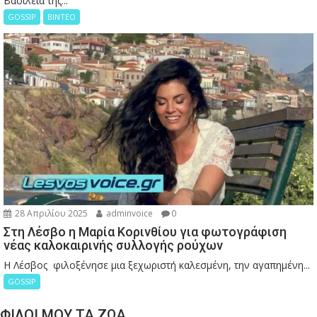
Βασιλεία της...
GOSSIP
ΒΙΝΤΕΟ
28 Απριλίου 2025
adminvoice
0
Στη Λέσβο η Μαρία Κορινθίου για φωτογράφιση
νέας καλοκαιρινής συλλογής ρούχων
Η Λέσβος φιλοξένησε μια ξεχωριστή καλεσμένη, την αγαπημένη...
GOSSIP
ΦΙΛΟΙ ΜΟΥ ΤΑ ΖΩΑ