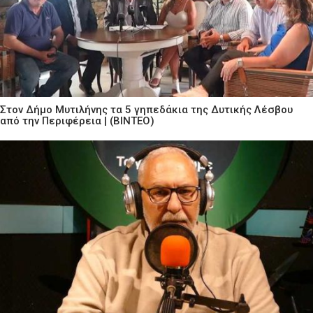
Στον Δήμο Μυτιλήνης τα 5 γηπεδάκια της Δυτικής Λέσβου
από την Περιφέρεια | (ΒΙΝΤΕΟ)