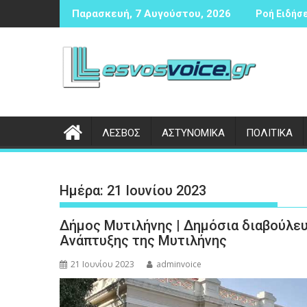
Περάστε
αντισφαίρισης
Δικογραφία σε βάρος 23χρονου ημεδαπού για τροχαίο στην 
Συνάντηση
Παρασκευή, 7 Αυγούστου, 2026
Ροή Ειδήσε
στο
περιεχόμενο
ΛΕΣΒΟΣ
ΑΣΤΥΝΟΜΙΚΑ
ΠΟΛΙΤΙΚΑ
Ημέρα:
21 Ιουνίου 2023
Δήμος Μυτιλήνης | Δημόσια διαβούλε
Ανάπτυξης της Μυτιλήνης
21 Ιουνίου 2023
adminvoice