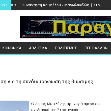
Πέτρα
 Κουφέλου - Μανωλακέλλη | Στο επίκεντρο το παλιό Κολυμβη
Επιτυχημένες οι εκ
ων :
ΚΟΙΝΩΝΙΚΑ
ΑΘΛΗΤΙΚΑ
ΠΟΛΙΤΙΣΜΟΣ
ΠΕΡΙΒΑΛΛΟΝ
υση για τη συνδιαμόρφωση της βιώσιμης
Ο Δήμος Μυτιλήνης προχωρά άμεσα στο
σχεδιασμό της Στρατηγικής