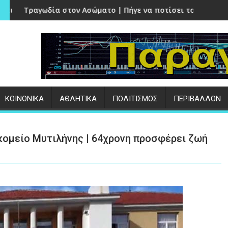
εριοχές της Μυτιλήνης | ΑΝΑΛΥΤΙΚΑ
 Ασώματο | Πήγε να ποτίσει το κτήμα του και βρέθηκε νεκρό
«ΟΣΔΕ 2026» | Στην ΑΑΔΕ
:
ΚΟΙΝΩΝΙΚΑ
ΑΘΛΗΤΙΚΑ
ΠΟΛΙΤΙΣΜΟΣ
ΠΕΡΙΒΑΛΛΟΝ
ομείο Μυτιλήνης | 64χρονη προσφέρει ζωή