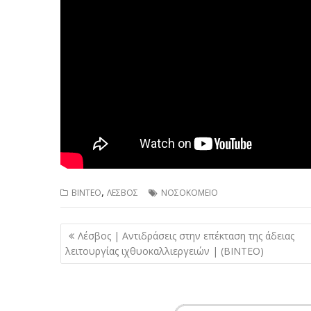
,
ΒΙΝΤΕΟ
ΛΕΣΒΟΣ
ΝΟΣΟΚΟΜΕΙΟ
Πλοήγηση
Λέσβος | Αντιδράσεις στην επέκταση της άδειας
άρθρων
λειτουργίας ιχθυοκαλλιεργειών | (ΒΙΝΤΕΟ)