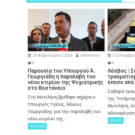
20 Φεβρουαρίου 2026
adminvoice
3 Σεπτεμβρί
0
0
Παρουσία του Υπουργού Ά.
Λέσβος | 
Γεωργιάδη η παραλαβή του
τραυματισ
νέου κτιρίου της Ψυχιατρικής
έπεσε από
στο Βοστάνειο
Σοβαρά τραυ
Στη Μυτιλήνη βρέθηκε σήμερα ο
της Τετάρτη
Υπουργός Υγείας, Άδωνις
Μυτιλήνη, ό
Γεωργιάδης για την παραλαβή του
αδιευκρίνιστε
νέου κτιρίου της...
ΛΕΣΒΟΣ
ΠΟΛΙΤΙΚΑ