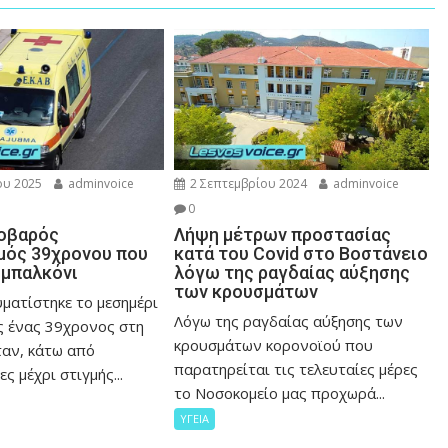
ου 2025
adminvoice
2 Σεπτεμβρίου 2024
adminvoice
0
Σοβαρός
Λήψη μέτρων προστασίας
μός 39χρονου που
κατά του Covid στο Βοστάνειο
 μπαλκόνι
λόγω της ραγδαίας αύξησης
των κρουσμάτων
ματίστηκε το μεσημέρι
Λόγω της ραγδαίας αύξησης των
ς ένας 39χρονος στη
κρουσμάτων κορονοϊού που
ταν, κάτω από
παρατηρείται τις τελευταίες μέρες
ς μέχρι στιγμής...
το Νοσοκομείο μας προχωρά...
ΥΓΕΙΑ