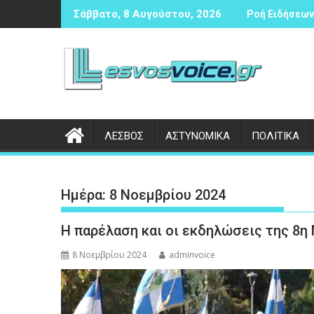
Περάστε
ντισφαίρισης
ικογραφία σε βάρος 23χρονου ημεδαπού για τροχαίο στην Π
Συνάντηση 
Σάββατο, 8 Αυγούστου, 2026
Ροή Ειδήσεων 
στο
περιεχόμενο
ΛΕΣΒΟΣ
ΑΣΤΥΝΟΜΙΚΑ
ΠΟΛΙΤΙΚΑ
Ημέρα:
8 Νοεμβρίου 2024
Η παρέλαση και οι εκδηλώσεις της 8η
8 Νοεμβρίου 2024
adminvoice