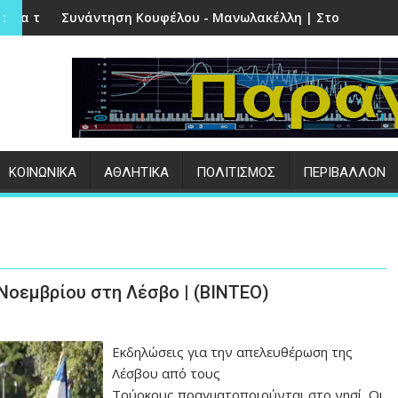
έτρα
Κουφέλου - Μανωλακέλλη | Στο επίκεντρο το παλιό Κολυμβητ
Επιτυχημένες οι εκδ
:
ΚΟΙΝΩΝΙΚΑ
ΑΘΛΗΤΙΚΑ
ΠΟΛΙΤΙΣΜΟΣ
ΠΕΡΙΒΑΛΛΟΝ
 Νοεμβρίου στη Λέσβο | (ΒΙΝΤΕΟ)
Εκδηλώσεις για την απελευθέρωση της
Λέσβου από τους
Τούρκους πραγματοποιούνται στο νησί. Οι