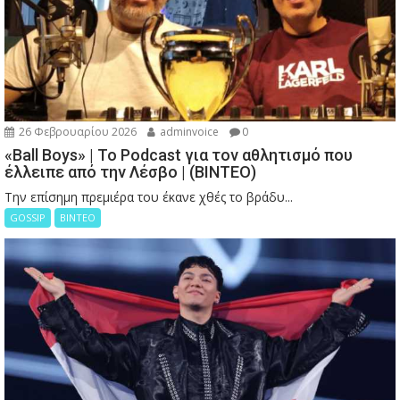
26 Φεβρουαρίου 2026
adminvoice
0
«Ball Boys» | Το Podcast για τον αθλητισμό που
έλλειπε από την Λέσβο | (ΒΙΝΤΕΟ)
Την επίσημη πρεμιέρα του έκανε χθές το βράδυ...
GOSSIP
ΒΙΝΤΕΟ