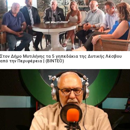
Στον Δήμο Μυτιλήνης τα 5 γηπεδάκια της Δυτικής Λέσβου
από την Περιφέρεια | (ΒΙΝΤΕΟ)