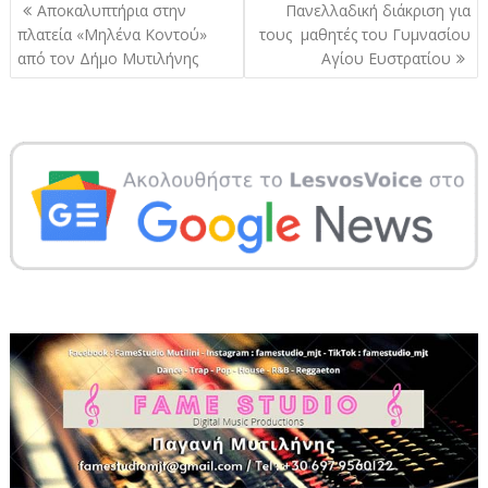
Πλοήγηση
Αποκαλυπτήρια στην
Πανελλαδική διάκριση για
άρθρων
πλατεία «Μηλένα Κοντού»
τους μαθητές του Γυμνασίου
από τον Δήμο Μυτιλήνης
Αγίου Ευστρατίου