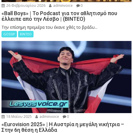
26 Φεβρουαρίου 2026
adminvoice
0
«Ball Boys» | Το Podcast για τον αθλητισμό που
έλλειπε από την Λέσβο | (ΒΙΝΤΕΟ)
Την επίσημη πρεμιέρα του έκανε χθές το βράδυ...
GOSSIP
ΒΙΝΤΕΟ
18 Μαΐου 2025
adminvoice
0
«Eurovision 2025» | Η Αυστρία η μεγάλη νικήτρια –
Στην 6η θέση η Ελλάδα