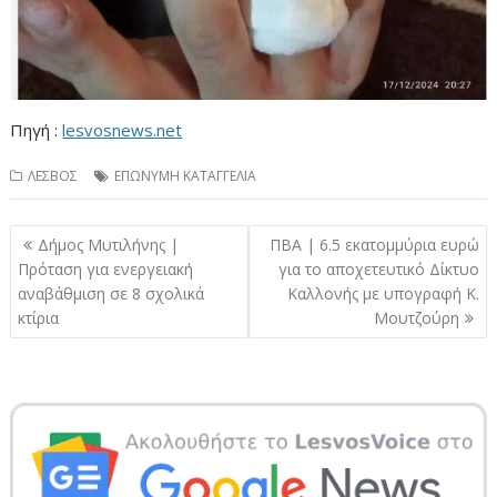
Πηγή :
lesvosnews.net
ΛΕΣΒΟΣ
ΕΠΩΝΥΜΗ ΚΑΤΑΓΓΕΛΙΑ
Πλοήγηση
Δήμος Μυτιλήνης |
ΠΒΑ | 6.5 εκατομμύρια ευρώ
άρθρων
Πρόταση για ενεργειακή
για το αποχετευτικό Δίκτυο
αναβάθμιση σε 8 σχολικά
Καλλονής με υπογραφή Κ.
κτίρια
Μουτζούρη