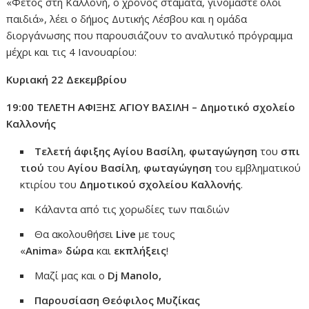
«Φέτος στη Καλλονή, ο χρόνος σταματά, γινόμαστε όλοι
παιδιά», λέει ο δήμος Δυτικής Λέσβου και η ομάδα
διοργάνωσης που παρουσιάζουν το αναλυτικό πρόγραμμα
μέχρι και τις 4 Ιανουαρίου:
Κυριακή 22 Δεκεμβρίου
19:00 ΤΕΛΕΤΗ ΑΦΙΞΗΣ ΑΓΙΟΥ ΒΑΣΙΛΗ – Δημοτικό σχολείο
Καλλονής
Τελετή
άφιξης
Αγίου
Βασίλη
,
φωταγώγηση
του
σπι
τιού
του
Αγίου
Βασίλη
,
φωταγώγηση
του εμβληματικού
κτιρίου του
Δημοτικού
σχολείου
Καλλονής
.
Κάλαντα από τις χορωδίες των παιδιών
Θα ακολουθήσει
Live
με τους
«
Anima
»
δώρα
και
εκπλήξεις
!
Μαζί μας και ο
Dj
Manolo
,
Παρουσίαση Θεόφιλος Μυζίκας