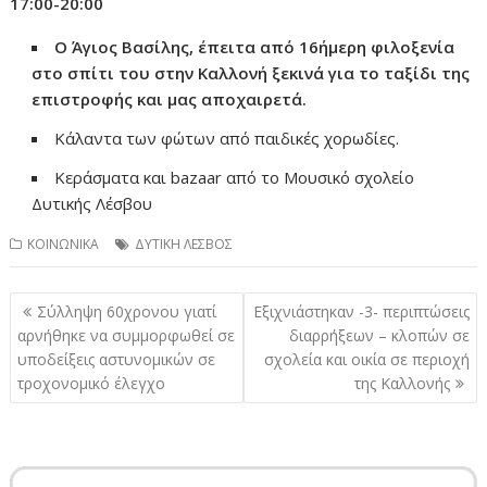
17:00-20:
00
Ο Άγιος Βασίλης, έπειτα από 16ήμερη φιλοξενία
στο σπίτι του στην Καλλονή ξεκινά για το ταξίδι της
επιστροφής και μας αποχαιρετά.
Κάλαντα των φώτων από παιδικές χορωδίες.
Κεράσματα και bazaar από το Μουσικό σχολείο
Δυτικής Λέσβου
ΚΟΙΝΩΝΙΚΑ
ΔΥΤΙΚΗ ΛΕΣΒΟΣ
Πλοήγηση
Σύλληψη 60χρονου γιατί
Εξιχνιάστηκαν -3- περιπτώσεις
άρθρων
αρνήθηκε να συμμορφωθεί σε
διαρρήξεων – κλοπών σε
υποδείξεις αστυνομικών σε
σχολεία και οικία σε περιοχή
τροχονομικό έλεγχο
της Καλλονής