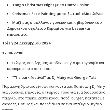
Tango Christmas Night
με το
Danza Pasion
Christmas Face Painting
με
το
ξωτικό «
Μαριλένα»
Μαζί μας ο σύλλογος γονέων και κηδεμόνων του
Δημοτικού σχολείου Κεραμίου για bazaar
και
κεράσματα
Τρίτη
24
Δεκεμβρίου
2024
17:00-2
2:
00
Ο Άγιος Βασίλης μας υποδέχεται για φωτογραφία και
κεράσματα στο σπίτι του.
“The park festival”
με Dj Mairy
και George Tala
Παραμονή Χριστουγέννων και κοντά μας θα είναι η Dj Mary
για μουσικές επιλογές, ο Γιώργος Τάλα για ένα διαδραστικό
παιχνίδι στο πάρκο. Ζεστό κρασί, ποτό, burger, πατάτες με
cheddar, Hot Dog και πολλά άλλα σε ένα υπαίθριο μεγάλο
πάρτι!