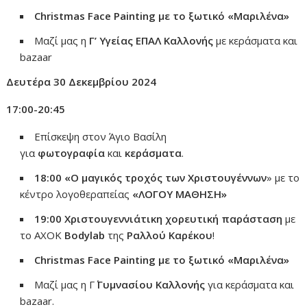
Christmas Face Painting
με
το
ξωτικό «
Μαριλένα»
Μαζί μας η
Γ’ Υγείας ΕΠΑΛ Καλλονής
με κεράσματα και
bazaar
Δευτέρα 30 Δεκεμβρίου 2024
17:00-20:45
Επίσκεψη στον Άγιο Βασίλη
για
φωτογραφία
και
κεράσματα
.
18:00 «Ο μαγικός τροχός των Χριστουγέννων
» με το
κέντρο λογοθεραπείας
«ΛΟΓΟΥ ΜΑΘΗΣΗ»
19:00 Χριστουγεννιάτικη
χορευτική
παράσταση
με
το ΑΧΟΚ
Bodylab
της
Ραλλού
Καρέκου
!
Christmas Face Painting
με
το
ξωτικό «
Μαριλένα»
Μαζί μας η Γ΄
Γυμνασίου
Καλλονής
για κεράσματα και
bazaar.