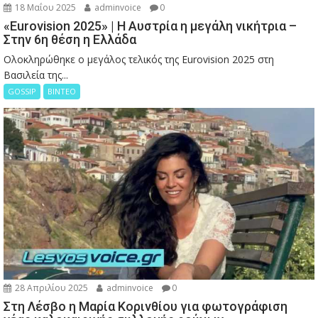
18 Μαΐου 2025
adminvoice
0
«Eurovision 2025» | Η Αυστρία η μεγάλη νικήτρια –
Στην 6η θέση η Ελλάδα
Ολοκληρώθηκε ο μεγάλος τελικός της Eurovision 2025 στη
Βασιλεία της...
GOSSIP
ΒΙΝΤΕΟ
28 Απριλίου 2025
adminvoice
0
Στη Λέσβο η Μαρία Κορινθίου για φωτογράφιση