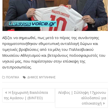
Αξίζει να σημειωθεί, πως μετά το πέρας της συνάντησης
πραγματοποιήθηκαν εθιμοτυπική ανταλλαγή δώρων και
τιμητικές βραβεύσεις από τα μέλη του Παλλεσβιακού
Μουσείου Αθλητισμού και βετεράνους ποδοσφαιριστές του
νησιού μας, που παρέστησαν στην επίσκεψη της
αντιπροσωπείας.
ΠΟΛΙΤΙΚΑ
ΔΗΜΟΣ ΜΥΤΙΛΗΝΗΣ
Πλοήγηση
Η ξεχωριστή Βασιλόπιτα
Λέσβος | Σύλληψη 17χρονου
άρθρων
της Αγιάσου | (ΒΙΝΤΕΟ)
αλλοδαπού για
οπλοκατοχή