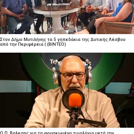
Στον Δήμο Μυτιλήνης τα 5 γηπεδάκια της Δυτικής Λέσβου
από την Περιφέρεια | (ΒΙΝΤΕΟ)
Ο Π. Βαλεσης για τα φουσκωμένα τιμολόγια μετά την