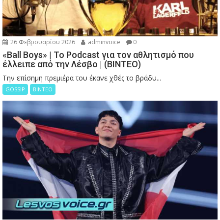
26 Φεβρουαρίου 2026
adminvoice
0
«Ball Boys» | Το Podcast για τον αθλητισμό που
έλλειπε από την Λέσβο | (ΒΙΝΤΕΟ)
Την επίσημη πρεμιέρα του έκανε χθές το βράδυ...
GOSSIP
ΒΙΝΤΕΟ