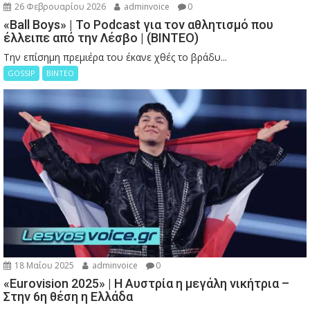
26 Φεβρουαρίου 2026
adminvoice
0
«Ball Boys» | Το Podcast για τον αθλητισμό που
έλλειπε από την Λέσβο | (ΒΙΝΤΕΟ)
Την επίσημη πρεμιέρα του έκανε χθές το βράδυ...
GOSSIP
ΒΙΝΤΕΟ
18 Μαΐου 2025
adminvoice
0
«Eurovision 2025» | Η Αυστρία η μεγάλη νικήτρια –
Στην 6η θέση η Ελλάδα