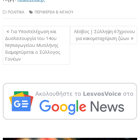
ΠΟΛΙΤΙΚΑ
ΠΕΡΙΦΕΡΕΙΑ Β ΑΙΓΑΙΟΥ
Πλοήγηση
Για Υποστελέχωση και
Λέσβος | Σύλληψη 67χρονου
άρθρων
Δυσλειτουργία του 14ου
για κακομεταχείριση ζώων
Νηπιαγωγείου Μυτιλήνης
διαμαρτύρεται ο Σύλλογος
Γονέων