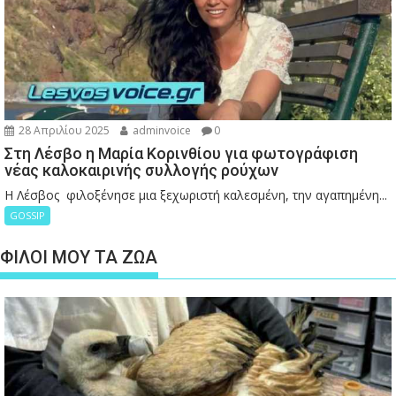
28 Απριλίου 2025
adminvoice
0
Στη Λέσβο η Μαρία Κορινθίου για φωτογράφιση
νέας καλοκαιρινής συλλογής ρούχων
Η Λέσβος φιλοξένησε μια ξεχωριστή καλεσμένη, την αγαπημένη...
GOSSIP
ΦΙΛΟΙ ΜΟΥ ΤΑ ΖΩΑ