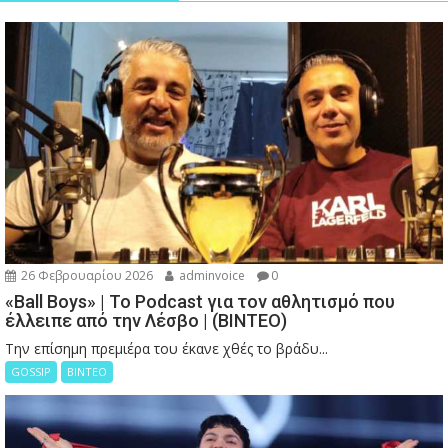
26 Φεβρουαρίου 2026
adminvoice
0
«Ball Boys» | Το Podcast για τον αθλητισμό που
έλλειπε από την Λέσβο | (ΒΙΝΤΕΟ)
Την επίσημη πρεμιέρα του έκανε χθές το βράδυ...
GOSSIP
ΒΙΝΤΕΟ