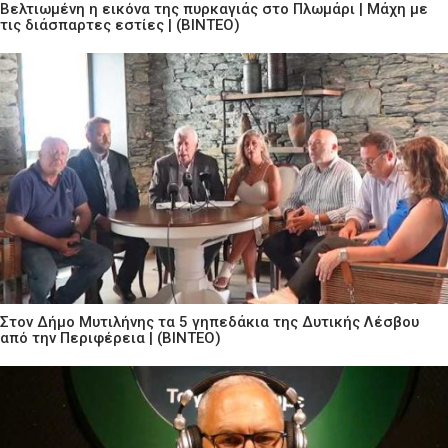
Βελτιωμένη η εικόνα της πυρκαγιάς στο Πλωμάρι | Μάχη με
τις διάσπαρτες εστίες | (ΒΙΝΤΕΟ)
Στον Δήμο Μυτιλήνης τα 5 γηπεδάκια της Δυτικής Λέσβου
από την Περιφέρεια | (ΒΙΝΤΕΟ)