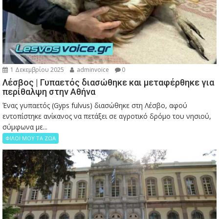
1 Δεκεμβρίου 2025
adminvoice
0
Λέσβος | Γυπαετός διασώθηκε και μεταφέρθηκε για
περίθαλψη στην Αθήνα
Ένας γυπαετός (Gyps fulvus) διασώθηκε στη Λέσβο, αφού
εντοπίστηκε ανίκανος να πετάξει σε αγροτικό δρόμο του νησιού,
σύμφωνα με...
ΦΙΛΟΙ ΜΟΥ ΤΑ ΖΩΑ