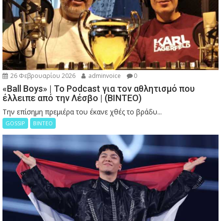
26 Φεβρουαρίου 2026
adminvoice
0
«Ball Boys» | Το Podcast για τον αθλητισμό που
έλλειπε από την Λέσβο | (ΒΙΝΤΕΟ)
Την επίσημη πρεμιέρα του έκανε χθές το βράδυ...
GOSSIP
ΒΙΝΤΕΟ