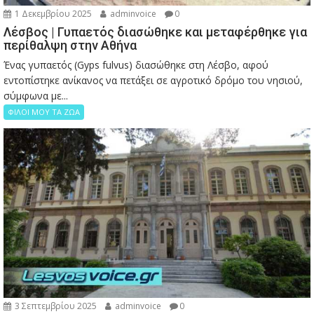
1 Δεκεμβρίου 2025
adminvoice
0
Λέσβος | Γυπαετός διασώθηκε και μεταφέρθηκε για
περίθαλψη στην Αθήνα
Ένας γυπαετός (Gyps fulvus) διασώθηκε στη Λέσβο, αφού
εντοπίστηκε ανίκανος να πετάξει σε αγροτικό δρόμο του νησιού,
σύμφωνα με...
ΦΙΛΟΙ ΜΟΥ ΤΑ ΖΩΑ
3 Σεπτεμβρίου 2025
adminvoice
0