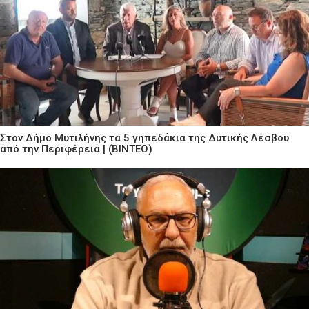
Στον Δήμο Μυτιλήνης τα 5 γηπεδάκια της Δυτικής Λέσβου
από την Περιφέρεια | (ΒΙΝΤΕΟ)