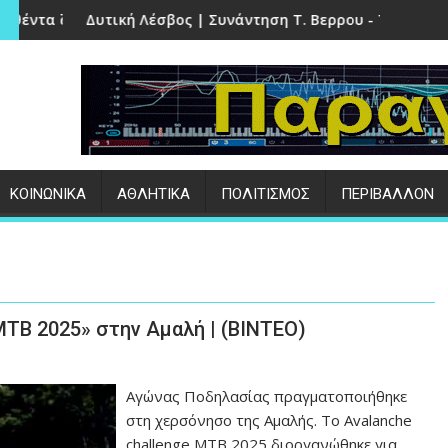
ευλογιάς και αφθώδους πυρετού
Λέσβος | Συνάντηση Τ. Βερρου - Τριανταφυλλίδη
Την Παρασκευή (07
:
ΚΟΙΝΩΝΙΚΑ
ΑΘΛΗΤΙΚΑ
ΠΟΛΙΤΙΣΜΟΣ
ΠΕΡΙΒΑΛΛΟΝ
MTB 2025» στην Αμαλή | (ΒΙΝΤΕΟ)
Αγώνας Ποδηλασίας πραγματοποιήθηκε
στη χερσόνησο της Αμαλής. Το Avalanche
challenge MTB 2025 διοργανώθηκε για