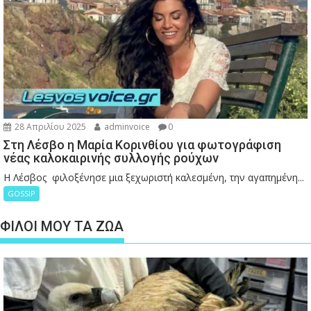
28 Απριλίου 2025
adminvoice
0
Στη Λέσβο η Μαρία Κορινθίου για φωτογράφιση
νέας καλοκαιρινής συλλογής ρούχων
Η Λέσβος φιλοξένησε μια ξεχωριστή καλεσμένη, την αγαπημένη...
GOSSIP
ΦΙΛΟΙ ΜΟΥ ΤΑ ΖΩΑ