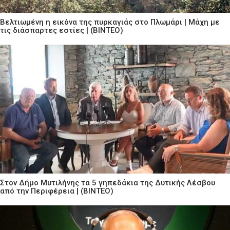
Βελτιωμένη η εικόνα της πυρκαγιάς στο Πλωμάρι | Μάχη με
τις διάσπαρτες εστίες | (ΒΙΝΤΕΟ)
Στον Δήμο Μυτιλήνης τα 5 γηπεδάκια της Δυτικής Λέσβου
από την Περιφέρεια | (ΒΙΝΤΕΟ)