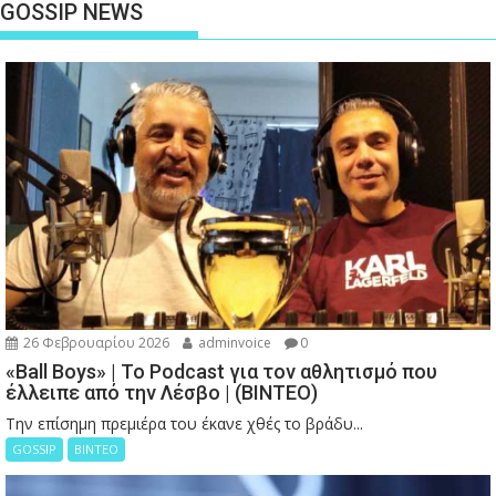
GOSSIP NEWS
26 Φεβρουαρίου 2026
adminvoice
0
«Ball Boys» | Το Podcast για τον αθλητισμό που
έλλειπε από την Λέσβο | (ΒΙΝΤΕΟ)
Την επίσημη πρεμιέρα του έκανε χθές το βράδυ...
GOSSIP
ΒΙΝΤΕΟ