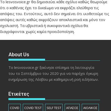
Το lesvosvoice.gr θα δημοσιεύει κάθε σχόλιο καθώς θεωρούμε
ότι ο καθένας έχει το δικαίωμα να εκφράζει ελεύθερα τις
απόψεις του. Εντούτοις, αυτό δεν σημαίνει ότι υιοθετούμε τις
απόψεις αυτές καθώς εκφράζουν αποκλειστικά και μόνο τον
σχολιαστή. Τα υβριστικά ή συκοφαντικά σχόλια θα
διαγράφονται χωρίς καμία προειδοποίηση.
About Us
Το lesvosvoice.gr ξεκίνησε επίσημα τη λειτουργία
του το Σεπτέμβριο του 2020 για να παρέχει έγκυρη
ενημέρωση της Λέσβου με καθημερινή ροή ειδήσεων.
Ετικέτες
COVID
COVID TEST
SELF TEST
ΑΓΙΑΣΟΣ
ΑΙΟΛΙΚΟΣ