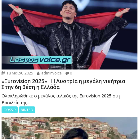
18 Μαΐου 2025
adminvoice
0
«Eurovision 2025» | Η Αυστρία η μεγάλη νικήτρια –
Στην 6η θέση η Ελλάδα
Ολοκληρώθηκε ο μεγάλος τελικός της Eurovision 2025 στη
Βασιλεία της...
GOSSIP
ΒΙΝΤΕΟ