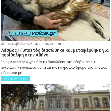
1 Δεκεμβρίου 2025
adminvoice
0
Λέσβος | Γυπαετός διασώθηκε και μεταφέρθηκε για
περίθαλψη στην Αθήνα
Ένας γυπαετός (Gyps fulvus) διασώθηκε στη Λέσβο, αφού
εντοπίστηκε ανίκανος να πετάξει σε αγροτικό δρόμο του νησιού,
σύμφωνα με...
ΦΙΛΟΙ ΜΟΥ ΤΑ ΖΩΑ