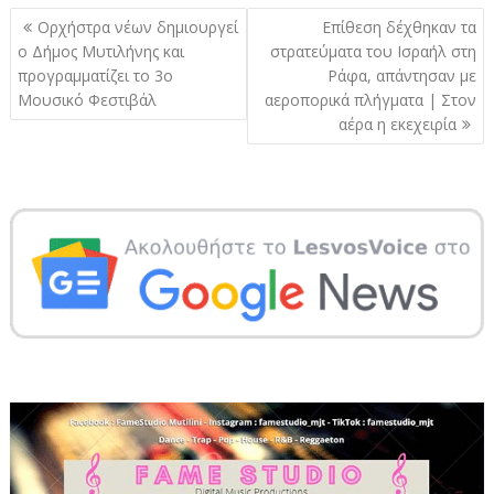
Πλοήγηση
Ορχήστρα νέων δημιουργεί
Επίθεση δέχθηκαν τα
άρθρων
ο Δήμος Μυτιλήνης και
στρατεύματα του Ισραήλ στη
προγραμματίζει το 3ο
Ράφα, απάντησαν με
Μουσικό Φεστιβάλ
αεροπορικά πλήγματα | Στον
αέρα η εκεχειρία