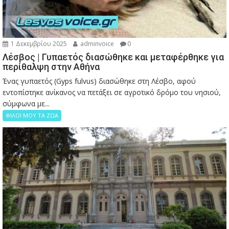
1 Δεκεμβρίου 2025
adminvoice
0
Λέσβος | Γυπαετός διασώθηκε και μεταφέρθηκε για
περίθαλψη στην Αθήνα
Ένας γυπαετός (Gyps fulvus) διασώθηκε στη Λέσβο, αφού
εντοπίστηκε ανίκανος να πετάξει σε αγροτικό δρόμο του νησιού,
σύμφωνα με...
ΦΙΛΟΙ ΜΟΥ ΤΑ ΖΩΑ