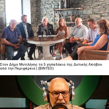
Στον Δήμο Μυτιλήνης τα 5 γηπεδάκια της Δυτικής Λέσβου
από την Περιφέρεια | (ΒΙΝΤΕΟ)