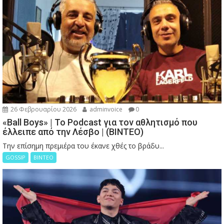
26 Φεβρουαρίου 2026
adminvoice
0
«Ball Boys» | Το Podcast για τον αθλητισμό που
έλλειπε από την Λέσβο | (ΒΙΝΤΕΟ)
Την επίσημη πρεμιέρα του έκανε χθές το βράδυ...
GOSSIP
ΒΙΝΤΕΟ