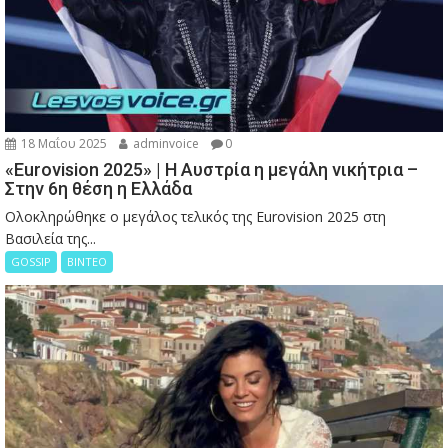
18 Μαΐου 2025
adminvoice
0
«Eurovision 2025» | Η Αυστρία η μεγάλη νικήτρια –
Στην 6η θέση η Ελλάδα
Ολοκληρώθηκε ο μεγάλος τελικός της Eurovision 2025 στη
Βασιλεία της...
GOSSIP
ΒΙΝΤΕΟ