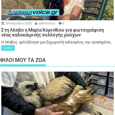
28 Απριλίου 2025
adminvoice
0
Στη Λέσβο η Μαρία Κορινθίου για φωτογράφιση
νέας καλοκαιρινής συλλογής ρούχων
Η Λέσβος φιλοξένησε μια ξεχωριστή καλεσμένη, την αγαπημένη...
GOSSIP
ΦΙΛΟΙ ΜΟΥ ΤΑ ΖΩΑ