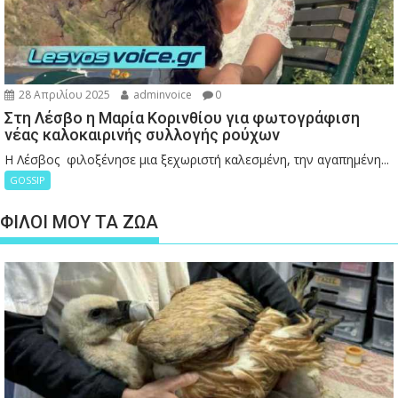
28 Απριλίου 2025
adminvoice
0
Στη Λέσβο η Μαρία Κορινθίου για φωτογράφιση
νέας καλοκαιρινής συλλογής ρούχων
Η Λέσβος φιλοξένησε μια ξεχωριστή καλεσμένη, την αγαπημένη...
GOSSIP
ΦΙΛΟΙ ΜΟΥ ΤΑ ΖΩΑ