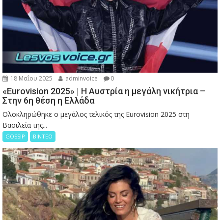
18 Μαΐου 2025
adminvoice
0
«Eurovision 2025» | Η Αυστρία η μεγάλη νικήτρια –
Στην 6η θέση η Ελλάδα
Ολοκληρώθηκε ο μεγάλος τελικός της Eurovision 2025 στη
Βασιλεία της...
GOSSIP
ΒΙΝΤΕΟ