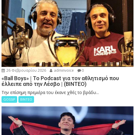
26 Φεβρουαρίου 2026
adminvoice
0
«Ball Boys» | Το Podcast για τον αθλητισμό που
έλλειπε από την Λέσβο | (ΒΙΝΤΕΟ)
Την επίσημη πρεμιέρα του έκανε χθές το βράδυ...
GOSSIP
ΒΙΝΤΕΟ