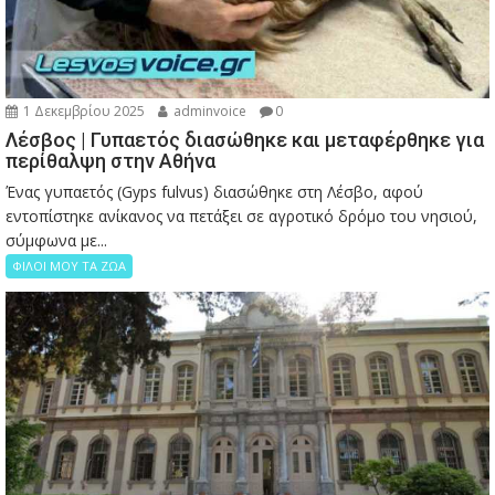
1 Δεκεμβρίου 2025
adminvoice
0
Λέσβος | Γυπαετός διασώθηκε και μεταφέρθηκε για
περίθαλψη στην Αθήνα
Ένας γυπαετός (Gyps fulvus) διασώθηκε στη Λέσβο, αφού
εντοπίστηκε ανίκανος να πετάξει σε αγροτικό δρόμο του νησιού,
σύμφωνα με...
ΦΙΛΟΙ ΜΟΥ ΤΑ ΖΩΑ