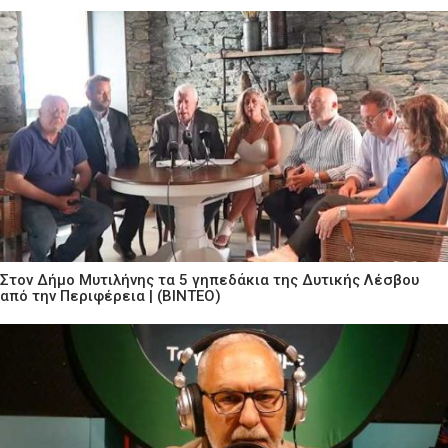
Στον Δήμο Μυτιλήνης τα 5 γηπεδάκια της Δυτικής Λέσβου
από την Περιφέρεια | (ΒΙΝΤΕΟ)