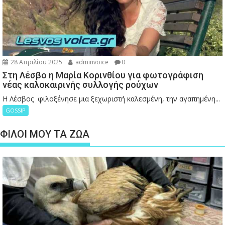
28 Απριλίου 2025
adminvoice
0
Στη Λέσβο η Μαρία Κορινθίου για φωτογράφιση
νέας καλοκαιρινής συλλογής ρούχων
Η Λέσβος φιλοξένησε μια ξεχωριστή καλεσμένη, την αγαπημένη...
GOSSIP
ΦΙΛΟΙ ΜΟΥ ΤΑ ΖΩΑ