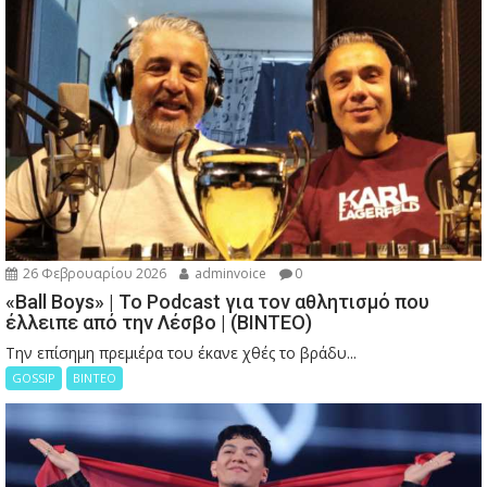
26 Φεβρουαρίου 2026
adminvoice
0
«Ball Boys» | Το Podcast για τον αθλητισμό που
έλλειπε από την Λέσβο | (ΒΙΝΤΕΟ)
Την επίσημη πρεμιέρα του έκανε χθές το βράδυ...
GOSSIP
ΒΙΝΤΕΟ