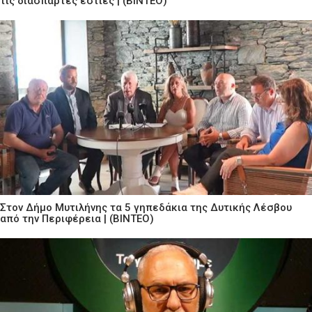
τις διάσπαρτες εστίες | (ΒΙΝΤΕΟ)
Στον Δήμο Μυτιλήνης τα 5 γηπεδάκια της Δυτικής Λέσβου
από την Περιφέρεια | (ΒΙΝΤΕΟ)