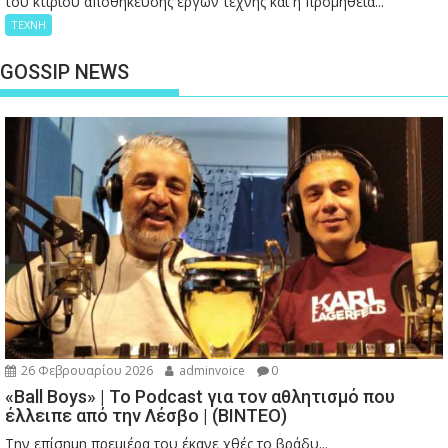
του κτιρίου αποθήκευσης έργων τέχνης και η προμήθεια...
ΤΕΧΝΗ
GOSSIP NEWS
26 Φεβρουαρίου 2026
adminvoice
0
«Ball Boys» | Το Podcast για τον αθλητισμό που
έλλειπε από την Λέσβο | (ΒΙΝΤΕΟ)
Την επίσημη πρεμιέρα του έκανε χθές το βράδυ...