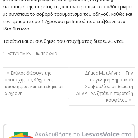
εκτράπηκε της πορείας της και ανατράπηκε στο οδόστρωμα,
με συνέπεια το σοβαρό τραυματισμό του οδηγού, καθώς και
τον τραυματισμό 17χρονου ημεδαπού που επέβαινε στο
ίδιο δίκυκλο.
Τα αίτια και οι συνθήκες του ατυχήματος διερευνώνται.
ΑΣΤΥΝΟΜΙΚΑ
ΤΡΟΧΑΙΟ
Πλοήγηση
Σκύλος διέφυγε της
Δήμος Μυτιλήνης | Την
άρθρων
προσοχής της 49χρονης
σύγκληση Δημοτικού
ιδιοκτήτριας και επιτέθηκε σε
Συμβουλίου με θέμα τη
52χρονη
ΔΕΔΑΠΑΛ ζητάει η παράταξη
Κουφέλου