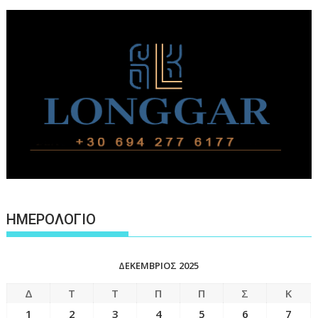
ΗΜΕΡΟΛΟΓΙΟ
ΔΕΚΈΜΒΡΙΟΣ 2025
Δ
Τ
Τ
Π
Π
Σ
Κ
1
2
3
4
5
6
7