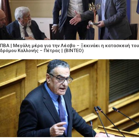
ΠΒΑ | Μεγάλη μέρα για την Λέσβο – Ξεκινάει η κατασκευή του
δρόμου Καλλονής – Πέτρας | (ΒΙΝΤΕΟ)