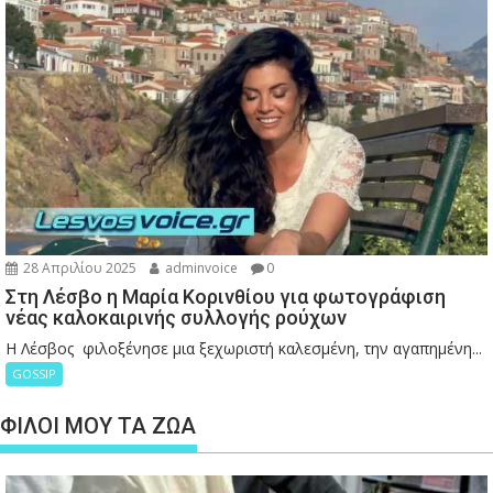
28 Απριλίου 2025
adminvoice
0
Στη Λέσβο η Μαρία Κορινθίου για φωτογράφιση
νέας καλοκαιρινής συλλογής ρούχων
Η Λέσβος φιλοξένησε μια ξεχωριστή καλεσμένη, την αγαπημένη...
GOSSIP
ΦΙΛΟΙ ΜΟΥ ΤΑ ΖΩΑ