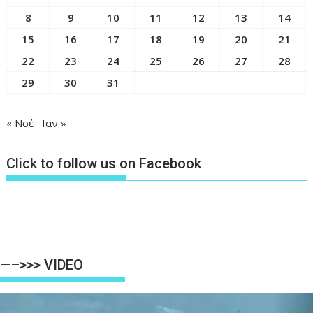
8
9
10
11
12
13
14
15
16
17
18
19
20
21
22
23
24
25
26
27
28
29
30
31
« Νοέ
Ιαν »
Click to follow us on Facebook
—–>>> VIDEO