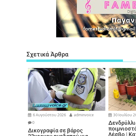
Σχετικά Άρθρα
6 Αυγούστου 2026
adminvoice
30 Ιουλίου 2
Δενδρύλλι
0
ποιμνιοστ
Δικογραφία σε βάρος
Λέσβο | Κ