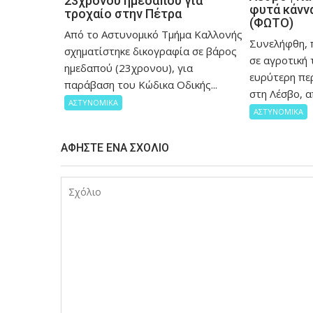
23χρονου ημεδαπού για
φυτά κάννα
τροχαίο στην Πέτρα
(ΦΩΤΟ)
Από το Αστυνομικό Τμήμα Καλλονής
Συνελήφθη, 
σχηματίστηκε δικογραφία σε βάρος
σε αγροτική
ημεδαπού (23χρονου), για
ευρύτερη πε
παράβαση του Κώδικα Οδικής...
στη Λέσβο, α
ΑΣΤΥΝΟΜΙΚΑ
ΑΣΤΥΝΟΜΙΚΑ
ΑΦΉΣΤΕ ΈΝΑ ΣΧΌΛΙΟ