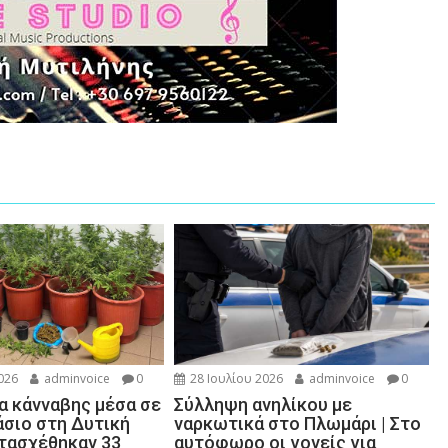
026
adminvoice
0
28 Ιουλίου 2026
adminvoice
0
α κάνναβης μέσα σε
Σύλληψη ανηλίκου με
άσιο στη Δυτική
ναρκωτικά στο Πλωμάρι | Στο
ατασχέθηκαν 33
αυτόφωρο οι γονείς για