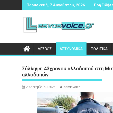
Περάστε
ιας αντισφαίρισης
Δικογραφία σε βάρος 23χρονου ημεδαπού για τροχαίο 
Συνάν
Παρασκευή, 7 Αυγούστου, 2026
Ροή Ειδήσε
στο
περιεχόμενο
ΛΕΣΒΟΣ
ΑΣΤΥΝΟΜΙΚΑ
ΠΟΛΙΤΙΚΑ
Σύλληψη 43χρονου αλλοδαπού στη Μυτ
αλλοδαπών
29 Δεκεμβρίου 2025
adminvoice