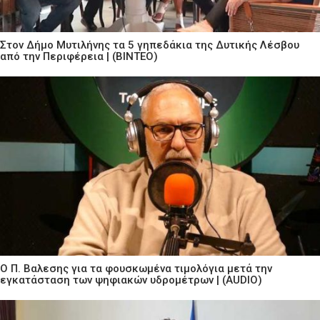
Στον Δήμο Μυτιλήνης τα 5 γηπεδάκια της Δυτικής Λέσβου
από την Περιφέρεια | (ΒΙΝΤΕΟ)
Ο Π. Βαλεσης για τα φουσκωμένα τιμολόγια μετά την
εγκατάσταση των ψηφιακών υδρομέτρων | (AUDIO)