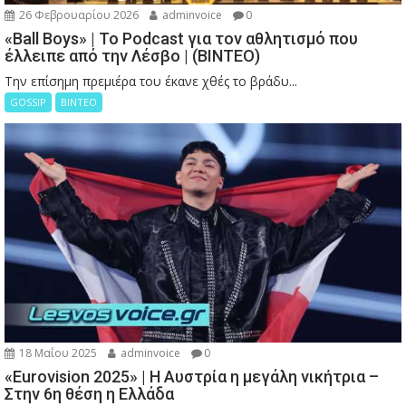
26 Φεβρουαρίου 2026
adminvoice
0
«Ball Boys» | Το Podcast για τον αθλητισμό που
έλλειπε από την Λέσβο | (ΒΙΝΤΕΟ)
Την επίσημη πρεμιέρα του έκανε χθές το βράδυ...
GOSSIP
ΒΙΝΤΕΟ
18 Μαΐου 2025
adminvoice
0
«Eurovision 2025» | Η Αυστρία η μεγάλη νικήτρια –
Στην 6η θέση η Ελλάδα