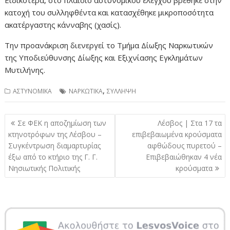
Ειδικότερα, στο πλαίσιο αστυνομικού ελέγχου βρέθηκε στην
κατοχή του συλληφθέντα και κατασχέθηκε μικροποσότητα
ακατέργαστης κάνναβης (χασίς).
Την προανάκριση διενεργεί το Τμήμα Δίωξης Ναρκωτικών
της Υποδιεύθυνσης Δίωξης και Εξιχνίασης Εγκλημάτων
Μυτιλήνης.
,
ΑΣΤΥΝΟΜΙΚΑ
ΝΑΡΚΩΤΙΚΑ
ΣΥΛΛΗΨΗ
Πλοήγηση
Σε ΦΕΚ η αποζημίωση των
Λέσβος | Στα 17 τα
άρθρων
κτηνοτρόφων της Λέσβου –
επιβεβαιωμένα κρούσματα
Συγκέντρωση διαμαρτυρίας
αφθώδους πυρετού –
έξω από το κτήριο της Γ. Γ.
Επιβεβαιώθηκαν 4 νέα
Νησιωτικής Πολιτικής
κρούσματα