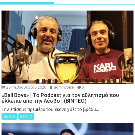
26 Φεβρουαρίου 2026
adminvoice
0
«Ball Boys» | Το Podcast για τον αθλητισμό που
έλλειπε από την Λέσβο | (ΒΙΝΤΕΟ)
Την επίσημη πρεμιέρα του έκανε χθές το βράδυ...
GOSSIP
ΒΙΝΤΕΟ