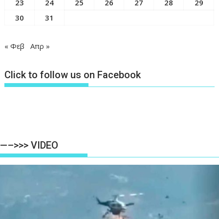
23
24
25
26
27
28
29
30
31
« Φεβ
Απρ »
Click to follow us on Facebook
—–>>> VIDEO