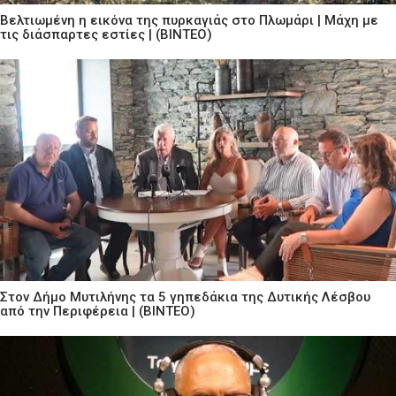
Βελτιωμένη η εικόνα της πυρκαγιάς στο Πλωμάρι | Μάχη με
τις διάσπαρτες εστίες | (ΒΙΝΤΕΟ)
Στον Δήμο Μυτιλήνης τα 5 γηπεδάκια της Δυτικής Λέσβου
από την Περιφέρεια | (ΒΙΝΤΕΟ)