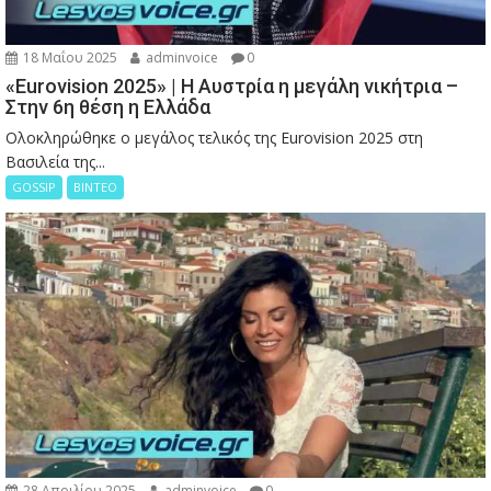
18 Μαΐου 2025
adminvoice
0
«Eurovision 2025» | Η Αυστρία η μεγάλη νικήτρια –
Στην 6η θέση η Ελλάδα
Ολοκληρώθηκε ο μεγάλος τελικός της Eurovision 2025 στη
Βασιλεία της...
GOSSIP
ΒΙΝΤΕΟ
28 Απριλίου 2025
adminvoice
0