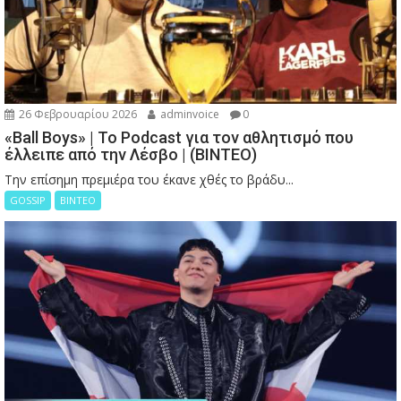
26 Φεβρουαρίου 2026
adminvoice
0
«Ball Boys» | Το Podcast για τον αθλητισμό που
έλλειπε από την Λέσβο | (ΒΙΝΤΕΟ)
Την επίσημη πρεμιέρα του έκανε χθές το βράδυ...
GOSSIP
ΒΙΝΤΕΟ