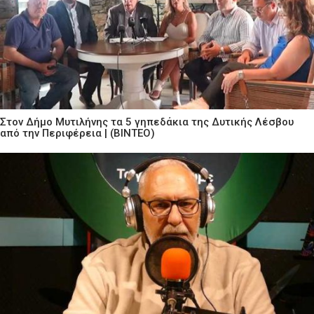
Στον Δήμο Μυτιλήνης τα 5 γηπεδάκια της Δυτικής Λέσβου
από την Περιφέρεια | (ΒΙΝΤΕΟ)