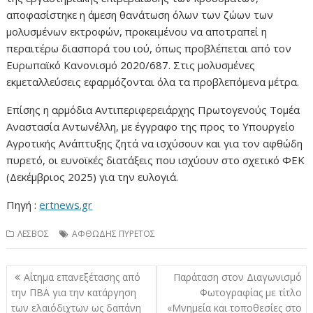
αποφασίστηκε η άμεση θανάτωση όλων των ζώων των
μολυσμένων εκτροφών, προκειμένου να αποτραπεί η
περαιτέρω διασπορά του ιού, όπως προβλέπεται από τον
Ευρωπαϊκό Κανονισμό 2020/687. Στις μολυσμένες
εκμεταλλεύσεις εφαρμόζονται όλα τα προβλεπόμενα μέτρα.
Επίσης η αρμόδια Αντιπεριφερειάρχης Πρωτογενούς Τομέα
Αναστασία Αντωνέλλη, με έγγραφο της προς το Υπουργείο
Αγροτικής Ανάπτυξης ζητά να ισχύσουν και για τον αφθώδη
πυρετό, οι ευνοϊκές διατάξεις που ισχύουν στο σχετικό ΦΕΚ
(Δεκέμβριος 2025) για την ευλογιά.
Πηγή :
ertnews.gr
ΛΕΣΒΟΣ
ΑΦΘΩΔΗΣ ΠΥΡΕΤΟΣ
Πλοήγηση
Αίτημα επανεξέτασης από
Παράταση στον Διαγωνισμό
άρθρων
την ΠΒΑ για την κατάργηση
Φωτογραφίας με τίτλο
των ελαιόδιχτων ως δαπάνη
«Μνημεία και τοποθεσίες στο