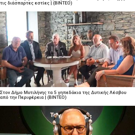
τις διάσπαρτες εστίες | (ΒΙΝΤΕΟ)
Στον Δήμο Μυτιλήνης τα 5 γηπεδάκια της Δυτικής Λέσβου
από την Περιφέρεια | (ΒΙΝΤΕΟ)