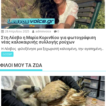
28 Απριλίου 2025
adminvoice
0
Στη Λέσβο η Μαρία Κορινθίου για φωτογράφιση
νέας καλοκαιρινής συλλογής ρούχων
Η Λέσβος φιλοξένησε μια ξεχωριστή καλεσμένη, την αγαπημένη...
GOSSIP
ΦΙΛΟΙ ΜΟΥ ΤΑ ΖΩΑ