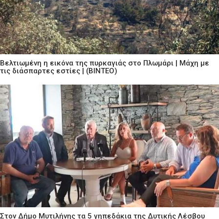
Βελτιωμένη η εικόνα της πυρκαγιάς στο Πλωμάρι | Μάχη με
τις διάσπαρτες εστίες | (ΒΙΝΤΕΟ)
Στον Δήμο Μυτιλήνης τα 5 γηπεδάκια της Δυτικής Λέσβου