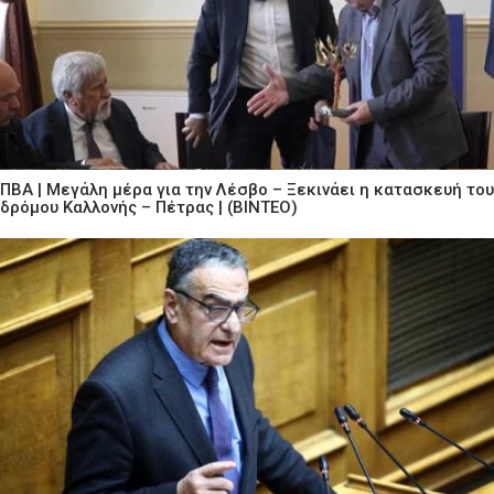
ΠΒΑ | Μεγάλη μέρα για την Λέσβο – Ξεκινάει η κατασκευή του
δρόμου Καλλονής – Πέτρας | (ΒΙΝΤΕΟ)