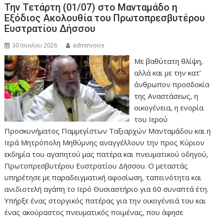
Την Τετάρτη (01/07) στο Μανταμάδο η
Εξόδιος Ακολουθία του Πρωτοπρεσβυτέρου
Ευστρατίου Δήσσου
30 Ιουνίου 2026
adminvoice
Με βαθύτατη θλίψη,
αλλά και με την κατ’
άνθρωπον προσδοκία
της Αναστάσεως, η
οικογένεια, η ενορία
του Ιερού
Προσκυνήματος Παμμεγίστων Ταξιαρχών Μανταμάδου και η
Ιερά Μητρόπολη Μηθύμνης αναγγέλλουν την προς Κύριον
εκδημία του αγαπητού μας πατέρα και πνευματικού οδηγού,
Πρωτοπρεσβυτέρου Ευστρατίου Δήσσου. Ο μεταστάς
υπηρέτησε με παραδειγματική αφοσίωση, ταπεινότητα και
ανιδιοτελή αγάπη το Ιερό Θυσιαστήριο για 60 συναπτά έτη.
Υπήρξε ένας στοργικός πατέρας για την οικογένειά του και
ένας ακούραστος πνευματικός ποιμένας, που άφησε