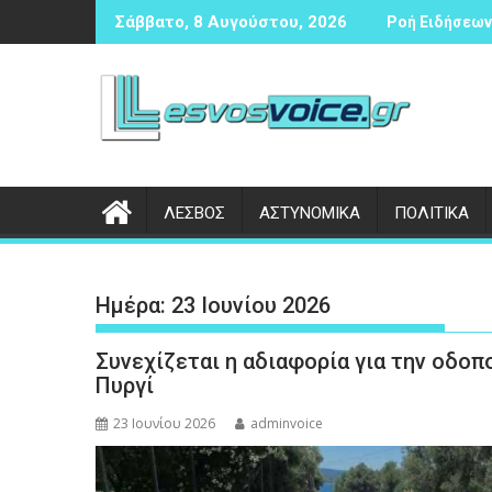
Περάστε
ντισφαίρισης
ικογραφία σε βάρος 23χρονου ημεδαπού για τροχαίο στην Π
Συνάντηση 
Σάββατο, 8 Αυγούστου, 2026
Ροή Ειδήσεων 
στο
περιεχόμενο
ΛΕΣΒΟΣ
ΑΣΤΥΝΟΜΙΚΑ
ΠΟΛΙΤΙΚΑ
Ημέρα:
23 Ιουνίου 2026
Συνεχίζεται η αδιαφορία για την οδο
Πυργί
23 Ιουνίου 2026
adminvoice