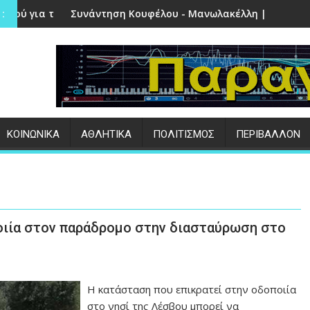
έτρα
Κουφέλου - Μανωλακέλλη | Στο επίκεντρο το παλιό Κολυμβητ
Επιτυχημένες οι εκδ
:
ΚΟΙΝΩΝΙΚΑ
ΑΘΛΗΤΙΚΑ
ΠΟΛΙΤΙΣΜΟΣ
ΠΕΡΙΒΑΛΛΟΝ
ποιία στον παράδρομο στην διασταύρωση στο
Η κατάσταση που επικρατεί στην οδοποιία
στο νησί της Λέσβου μπορεί να