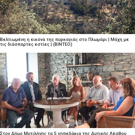
Βελτιωμένη η εικόνα της πυρκαγιάς στο Πλωμάρι | Μάχη με
τις διάσπαρτες εστίες | (ΒΙΝΤΕΟ)
Στον Δήμο Μυτιλήνης τα 5 γηπεδάκια της Δυτικής Λέσβου