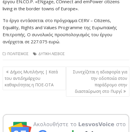
έργου EN.CO.P. «ENgage, COnnect and emPower citizens
living in the border towns of Europe».
Το έργο εντάσσεται στο πρόγραμμα CERV – Citizens,
Equality, Rights and Values Programme της Ευρωπαϊκής
Επιτροπής. Ο συνολικός προϋπολογισμός του έργου
ανέρχεται σε 227.075 ευρώ.
ΠΟΛΙΤΙΣΜΟΣ
ΔΥΤΙΚΗ ΛΕΣΒΟΣ
Πλοήγηση
Δήμος Μυτιλήνης | Κατά
Συνεχίζεται η αδιαφορία για
άρθρων
του αντιδημάρχου
την οδοποιία στον
καθαριότητας η ΠΟΕ-ΟΤΑ
παράδρομο στην
διασταύρωση στο Πυργί