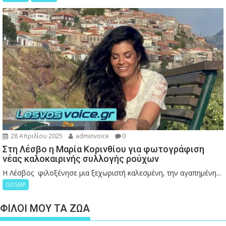
28 Απριλίου 2025
adminvoice
0
Στη Λέσβο η Μαρία Κορινθίου για φωτογράφιση
νέας καλοκαιρινής συλλογής ρούχων
Η Λέσβος φιλοξένησε μια ξεχωριστή καλεσμένη, την αγαπημένη...
GOSSIP
ΦΙΛΟΙ ΜΟΥ ΤΑ ΖΩΑ