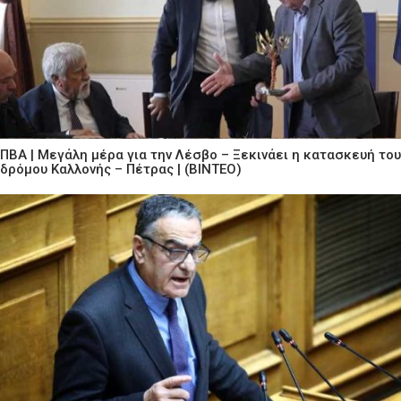
ΠΒΑ | Μεγάλη μέρα για την Λέσβο – Ξεκινάει η κατασκευή του
δρόμου Καλλονής – Πέτρας | (ΒΙΝΤΕΟ)