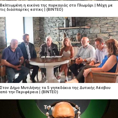
Βελτιωμένη η εικόνα της πυρκαγιάς στο Πλωμάρι | Μάχη με
τις διάσπαρτες εστίες | (ΒΙΝΤΕΟ)
Στον Δήμο Μυτιλήνης τα 5 γηπεδάκια της Δυτικής Λέσβου
από την Περιφέρεια | (ΒΙΝΤΕΟ)