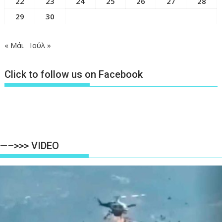
22
23
24
25
26
27
28
29
30
« Μάι
Ιούλ »
Click to follow us on Facebook
—–>>> VIDEO