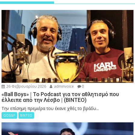
26 Φεβρουαρίου 2026
adminvoice
0
«Ball Boys» | Το Podcast για τον αθλητισμό που
έλλειπε από την Λέσβο | (ΒΙΝΤΕΟ)
Την επίσημη πρεμιέρα του έκανε χθές το βράδυ...
GOSSIP
ΒΙΝΤΕΟ