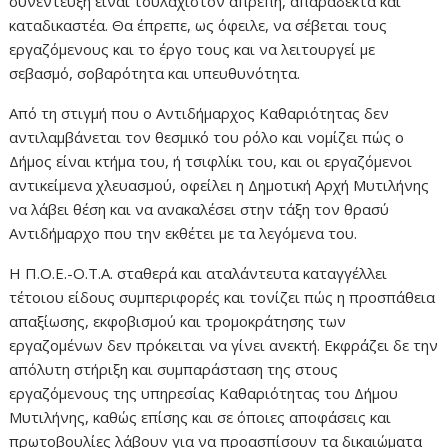
συνέντευξη είναι τουλάχιστον απρεπή, απαράδεκτα και
καταδικαστέα. Θα έπρεπε, ως όφειλε, να σέβεται τους
εργαζόμενους και το έργο τους και να λειτουργεί με
σεβασμό, σοβαρότητα και υπευθυνότητα.
Από τη στιγμή που ο Αντιδήμαρχος Καθαριότητας δεν
αντιλαμβάνεται τον θεσμικό του ρόλο και νομίζει πώς ο
Δήμος είναι κτήμα του, ή τσιφλίκι του, και οι εργαζόμενοι
αντικείμενα χλευασμού, οφείλει η Δημοτική Αρχή Μυτιλήνης
να λάβει θέση και να ανακαλέσει στην τάξη τον θρασύ
Αντιδήμαρχο που την εκθέτει με τα λεγόμενα του.
Η Π.Ο.Ε.-Ο.Τ.Α. σταθερά και αταλάντευτα καταγγέλλει
τέτοιου είδους συμπεριφορές και τονίζει πώς η προσπάθεια
απαξίωσης, εκφοβισμού και τρομοκράτησης των
εργαζομένων δεν πρόκειται να γίνει ανεκτή. Εκφράζει δε την
απόλυτη στήριξη και συμπαράσταση της στους
εργαζόμενους της υπηρεσίας Καθαριότητας του Δήμου
Μυτιλήνης, καθώς επίσης και σε όποιες αποφάσεις και
πρωτοβουλίες λάβουν για να προασπίσουν τα δικαιώματα