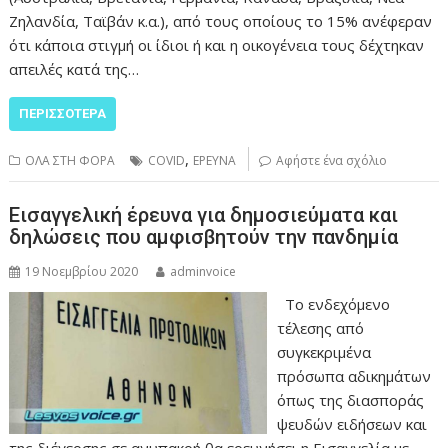
Ζηλανδία, Ταϊβάν κ.α.), από τους οποίους το 15% ανέφεραν
ότι κάποια στιγμή οι ίδιοι ή και η οικογένεια τους δέχτηκαν
απειλές κατά της…
ΠΕΡΙΣΣΌΤΕΡΑ
,
ΟΛΑ ΣΤΗ ΦΟΡΑ
COVID
ΕΡΕΥΝΑ
Αφήστε ένα σχόλιο
Εισαγγελική έρευνα για δημοσιεύματα και
δηλώσεις που αμφισβητούν την πανδημία
19 Νοεμβρίου 2020
adminvoice
Το ενδεχόμενο
τέλεσης από
συγκεκριμένα
πρόσωπα αδικημάτων
όπως της διασποράς
ψευδών ειδήσεων και