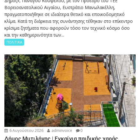
Δήμος», Πανάγου Κουφέλου, με τον Πρόεδρο του ΤΕΕ
Βορειοανατολικού Αιγαίου, Ευστράτιο Μανωλακέλλη,
πραγματοποιήθηκε σε ιδιαίτερα θετικό και εποικοδομητικό
κλίμα. Κατά τη διάρκεια της συνάντησης τέθηκαν στο επίκεντρο
κρίσιμα ζητήματα που αφορούν τόσο τον τεχνικό κόσμο όσο
και την καθημερινότητα των...
ΠΟΛΙΤΙΚΑ
6 Αυγούστου 2026
adminvoice
0
Δήμος Μυτιλήνης | Εγκαίνια παιδικής χαράς