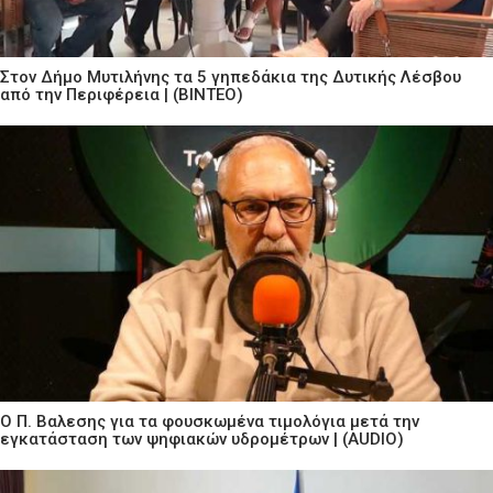
Στον Δήμο Μυτιλήνης τα 5 γηπεδάκια της Δυτικής Λέσβου
από την Περιφέρεια | (ΒΙΝΤΕΟ)
Ο Π. Βαλεσης για τα φουσκωμένα τιμολόγια μετά την
εγκατάσταση των ψηφιακών υδρομέτρων | (AUDIO)