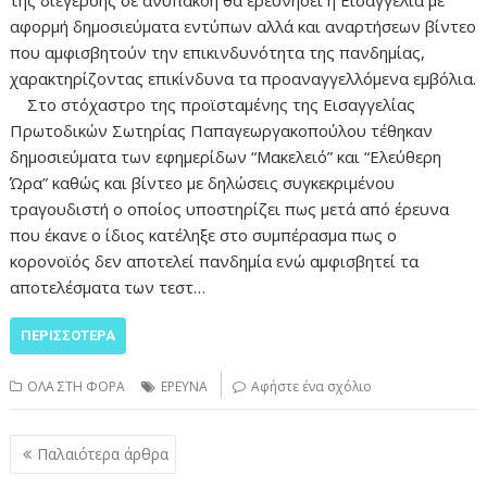
της διέγερσης σε ανυπακοή θα ερευνήσει η Εισαγγελία με
αφορμή δημοσιεύματα εντύπων αλλά και αναρτήσεων βίντεο
που αμφισβητούν την επικινδυνότητα της πανδημίας,
χαρακτηρίζοντας επικίνδυνα τα προαναγγελλόμενα εμβόλια.
Στο στόχαστρο της προϊσταμένης της Εισαγγελίας
Πρωτοδικών Σωτηρίας Παπαγεωργακοπούλου τέθηκαν
δημοσιεύματα των εφημερίδων “Μακελειό” και “Ελεύθερη
Ώρα” καθώς και βίντεο με δηλώσεις συγκεκριμένου
τραγουδιστή ο οποίος υποστηρίζει πως μετά από έρευνα
που έκανε ο ίδιος κατέληξε στο συμπέρασμα πως ο
κορονοϊός δεν αποτελεί πανδημία ενώ αμφισβητεί τα
αποτελέσματα των τεστ…
ΠΕΡΙΣΣΌΤΕΡΑ
ΟΛΑ ΣΤΗ ΦΟΡΑ
ΕΡΕΥΝΑ
Αφήστε ένα σχόλιο
Πλοήγηση
Παλαιότερα άρθρα
άρθρων