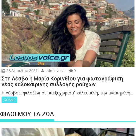
28 Απριλίου 2025
adminvoice
0
Στη Λέσβο η Μαρία Κορινθίου για φωτογράφιση
νέας καλοκαιρινής συλλογής ρούχων
Η Λέσβος φιλοξένησε μια ξεχωριστή καλεσμένη, την αγαπημένη...
GOSSIP
ΦΙΛΟΙ ΜΟΥ ΤΑ ΖΩΑ