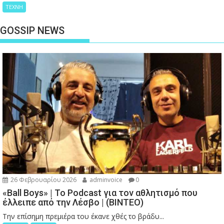
ΤΕΧΝΗ
GOSSIP NEWS
26 Φεβρουαρίου 2026
adminvoice
0
«Ball Boys» | Το Podcast για τον αθλητισμό που
έλλειπε από την Λέσβο | (ΒΙΝΤΕΟ)
Την επίσημη πρεμιέρα του έκανε χθές το βράδυ...