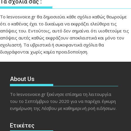
Τα σχόλιά σας :
Το lesvosvoice.gr θα δημοσιεύει κάθε σχόλιο καθώς θεωρούμε
ότι ο καθένας έχει το δικαίωμα να εκφράζει ελεύθερα τις
απόψεις του. Εντούτοις, αυτό δεν σημαίνει ότι υιοθετούμε τις
απόψεις αυτές καθώς εκφράζουν αποκλειστικά και μόνο τον
σχολιαστή. Τα υβριστικά ή συκοφαντικά σχόλια θα
διαγράφονται χωρίς καμία προειδοποίηση.
About Us
Το lesvosvoice.gr ξεκίνησε επίσημα τη λειτουργία
του το Σεπτέμβριο του 2020 για να παρέχει έγκυρη
ενημέρωση της Λέσβου με καθημερινή ροή ειδήσεων.
Ετικέτες