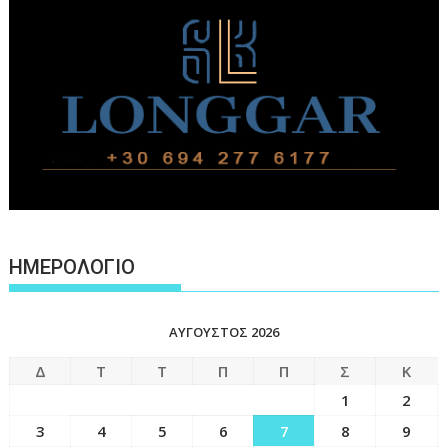
ΗΜΕΡΟΛΟΓΙΟ
ΑΎΓΟΥΣΤΟΣ 2026
Δ
Τ
Τ
Π
Π
Σ
Κ
1
2
3
4
5
6
7
8
9