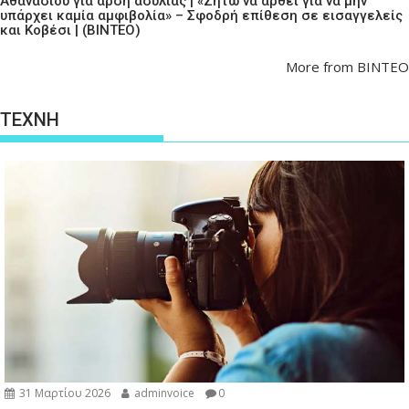
Αθανασίου για άρση ασυλίας | «Ζητώ να αρθεί για να μην
υπάρχει καμία αμφιβολία» – Σφοδρή επίθεση σε εισαγγελείς
και Κοβέσι | (ΒΙΝΤΕΟ)
More from ΒΙΝΤΕΟ
ΤΕΧΝΗ
31 Μαρτίου 2026
adminvoice
0