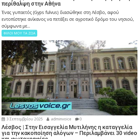
περίθαλψη στην Αθήνα
Ένας γυπαετός (Gyps fulvus) διασώθηκε στη Λέσβο, αφού
εντοπίστηκε ανίκανος να πετάξει σε αγροτικό δρόμο του νησιού,
σύμφωνα με...
ΦΙΛΟΙ ΜΟΥ ΤΑ ΖΩΑ
3 Σεπτεμβρίου 2025
adminvoice
0
Λέσβος | Στην Εισαγγελία Μυτιλήνης η καταγγελία
για την κακοποίηση αλόγων – Περιλαμβάνει 30 video
και φωτογραφίες