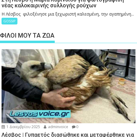
νέας καλοκαιρινής συλλογής ρούχων
Η Λέσβος φιλοξένησε μια ξεχωριστή καλεσμένη, την αγαπημένη...
GOSSIP
ΦΙΛΟΙ ΜΟΥ ΤΑ ΖΩΑ
1 Δεκεμβρίου 2025
adminvoice
0
Λέσβος | Γυπαετός διασώθηκε και μεταφέρθηκε για