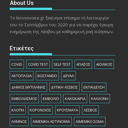
About Us
Το lesvosvoice.gr ξεκίνησε επίσημα τη λειτουργία
του το Σεπτέμβριο του 2020 για να παρέχει έγκυρη
ενημέρωση της Λέσβου με καθημερινή ροή ειδήσεων.
Ετικέτες
COVID
COVID TEST
SELF TEST
ΑΓΙΑΣΟΣ
ΑΙΟΛΙΚΟΣ
ΑΚΤΟΠΛΟΙΑ
ΒΟΣΤΑΝΕΙΟ
ΔΕΥΑΛ
ΔΗΜΟΣ ΜΥΤΙΛΗΝΗΣ
ΔΥΤΙΚΗ ΛΕΣΒΟΣ
ΕΚΠΑΙΔΕΥΣΗ
ΕΜΒΟΛΙΑΣΜΟΣ
ΕΜΒΟΛΙΟ
ΚΑΚΟΚΑΙΡΙΑ
ΚΑΛΛΟΝΗ
ΚΛΟΠΗ
ΚΟΡΟΝΟΙΟΣ
ΚΡΟΥΣΜΑΤΑ
ΛΕΣΒΟΣ
ΛΗΜΝΟΣ
ΛΙΜΕΝΙΚΗ ΑΣΤΥΝΟΜΙΑ
ΛΙΜΕΝΙΚΟ ΣΩΜΑ