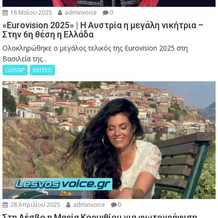
18 Μαΐου 2025
adminvoice
0
«Eurovision 2025» | Η Αυστρία η μεγάλη νικήτρια –
Στην 6η θέση η Ελλάδα
Ολοκληρώθηκε ο μεγάλος τελικός της Eurovision 2025 στη
Βασιλεία της...
GOSSIP
ΒΙΝΤΕΟ
28 Απριλίου 2025
adminvoice
0
Στη Λέσβο η Μαρία Κορινθίου για φωτογράφιση