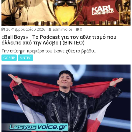
26 Φεβρουαρίου 2026
adminvoice
0
«Ball Boys» | Το Podcast για τον αθλητισμό που
έλλειπε από την Λέσβο | (ΒΙΝΤΕΟ)
Την επίσημη πρεμιέρα του έκανε χθές το βράδυ...
GOSSIP
ΒΙΝΤΕΟ