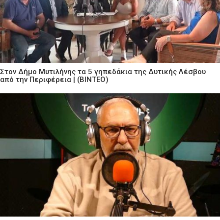
Στον Δήμο Μυτιλήνης τα 5 γηπεδάκια της Δυτικής Λέσβου
από την Περιφέρεια | (ΒΙΝΤΕΟ)