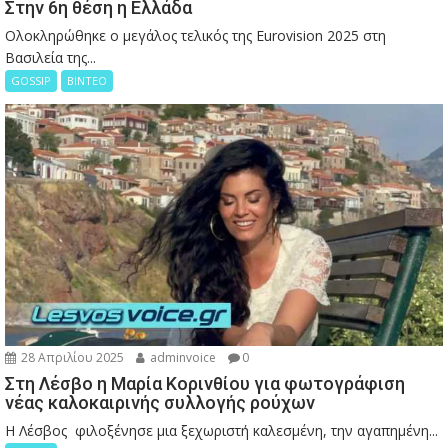
Στην 6η θέση η Ελλάδα
Ολοκληρώθηκε ο μεγάλος τελικός της Eurovision 2025 στη
Βασιλεία της...
GOSSIP
ΒΙΝΤΕΟ
28 Απριλίου 2025
adminvoice
0
Στη Λέσβο η Μαρία Κορινθίου για φωτογράφιση
νέας καλοκαιρινής συλλογής ρούχων
Η Λέσβος φιλοξένησε μια ξεχωριστή καλεσμένη, την αγαπημένη...