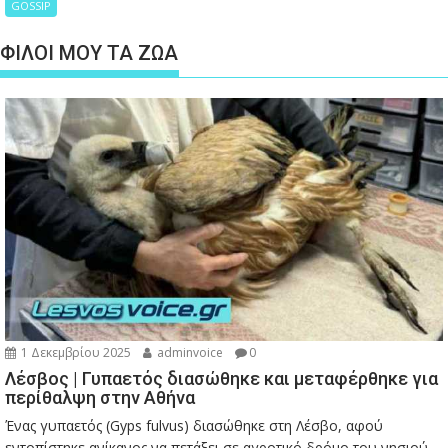
GOSSIP
ΦΙΛΟΙ ΜΟΥ ΤΑ ΖΩΑ
1 Δεκεμβρίου 2025
adminvoice
0
Λέσβος | Γυπαετός διασώθηκε και μεταφέρθηκε για
περίθαλψη στην Αθήνα
Ένας γυπαετός (Gyps fulvus) διασώθηκε στη Λέσβο, αφού
εντοπίστηκε ανίκανος να πετάξει σε αγροτικό δρόμο του νησιού,