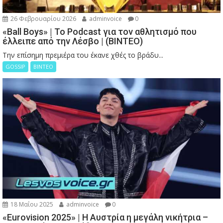
26 Φεβρουαρίου 2026
adminvoice
0
«Ball Boys» | Το Podcast για τον αθλητισμό που
έλλειπε από την Λέσβο | (ΒΙΝΤΕΟ)
Την επίσημη πρεμιέρα του έκανε χθές το βράδυ...
GOSSIP
ΒΙΝΤΕΟ
18 Μαΐου 2025
adminvoice
0
«Eurovision 2025» | Η Αυστρία η μεγάλη νικήτρια –