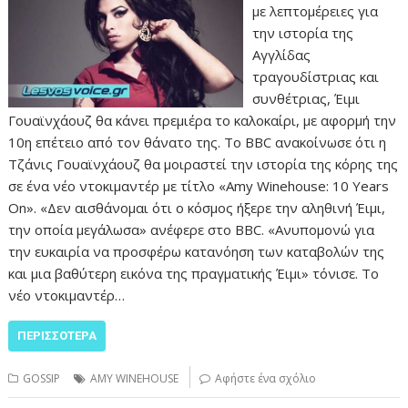
με λεπτομέρειες για
την ιστορία της
Αγγλίδας
τραγουδίστριας και
συνθέτριας, Έιμι
Γουαϊνχάουζ θα κάνει πρεμιέρα το καλοκαίρι, με αφορμή την
10η επέτειο από τον θάνατο της. Το BBC ανακοίνωσε ότι η
Τζάνις Γουαϊνχάουζ θα μοιραστεί την ιστορία της κόρης της
σε ένα νέο ντοκιμαντέρ με τίτλο «Amy Winehouse: 10 Years
On». «Δεν αισθάνομαι ότι ο κόσμος ήξερε την αληθινή Έιμι,
την οποία μεγάλωσα» ανέφερε στο BBC. «Ανυπομονώ για
την ευκαιρία να προσφέρω κατανόηση των καταβολών της
και μια βαθύτερη εικόνα της πραγματικής Έιμι» τόνισε. Το
νέο ντοκιμαντέρ…
ΠΕΡΙΣΣΌΤΕΡΑ
GOSSIP
AMY WINEHOUSE
Αφήστε ένα σχόλιο