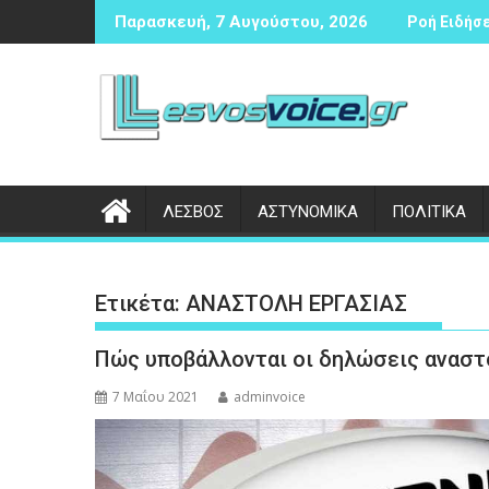
Περάστε
απέζιας αντισφαίρισης
Δικογραφία σε βάρος 23χρονου ημεδαπού για τροχ
Σ
Παρασκευή, 7 Αυγούστου, 2026
Ροή Ειδήσε
στο
περιεχόμενο
ΛΕΣΒΟΣ
ΑΣΤΥΝΟΜΙΚΑ
ΠΟΛΙΤΙΚΑ
Ετικέτα:
ΑΝΑΣΤΟΛΗ ΕΡΓΑΣΙΑΣ
Πώς υποβάλλονται οι δηλώσεις αναστ
7 Μαΐου 2021
adminvoice