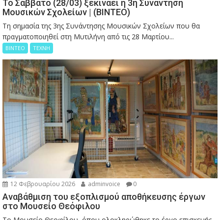
Το Σάββατο (28/03) ξεκινάει η 3η Συνάντηση
Μουσικών Σχολείων | (ΒΙΝΤΕΟ)
Τη σημασία της 3ης Συνάντησης Μουσικών Σχολείων που θα
πραγματοποιηθεί στη Μυτιλήνη από τις 28 Μαρτίου...
ΒΙΝΤΕΟ
ΤΕΧΝΗ
12 Φεβρουαρίου 2026
adminvoice
0
Αναβάθμιση του εξοπλισμού αποθήκευσης έργων
στο Μουσείο Θεόφιλου
Το Μουσείο Θεοφίλου, όπου ολοκληρώθηκε το έργο επισκευής