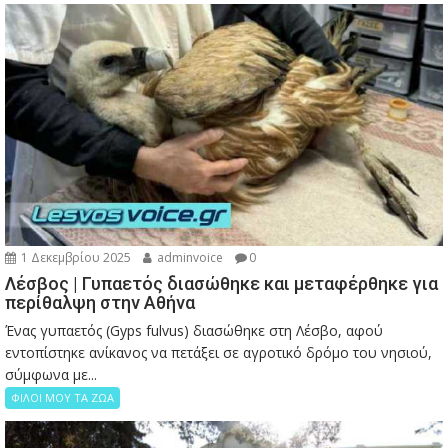
1 Δεκεμβρίου 2025
adminvoice
0
Λέσβος | Γυπαετός διασώθηκε και μεταφέρθηκε για
περίθαλψη στην Αθήνα
Ένας γυπαετός (Gyps fulvus) διασώθηκε στη Λέσβο, αφού
εντοπίστηκε ανίκανος να πετάξει σε αγροτικό δρόμο του νησιού,
σύμφωνα με...
ΦΙΛΟΙ ΜΟΥ ΤΑ ΖΩΑ