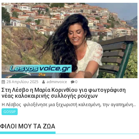
28 Απριλίου 2025
adminvoice
0
Στη Λέσβο η Μαρία Κορινθίου για φωτογράφιση
νέας καλοκαιρινής συλλογής ρούχων
Η Λέσβος φιλοξένησε μια ξεχωριστή καλεσμένη, την αγαπημένη...
GOSSIP
ΦΙΛΟΙ ΜΟΥ ΤΑ ΖΩΑ