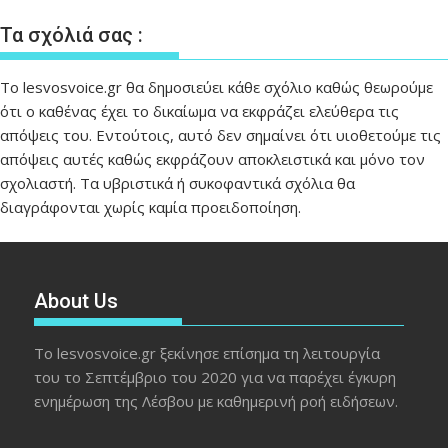
Τα σχόλιά σας :
Το lesvosvoice.gr θα δημοσιεύει κάθε σχόλιο καθώς θεωρούμε
ότι ο καθένας έχει το δικαίωμα να εκφράζει ελεύθερα τις
απόψεις του. Εντούτοις, αυτό δεν σημαίνει ότι υιοθετούμε τις
απόψεις αυτές καθώς εκφράζουν αποκλειστικά και μόνο τον
σχολιαστή. Τα υβριστικά ή συκοφαντικά σχόλια θα
διαγράφονται χωρίς καμία προειδοποίηση.
About Us
Το lesvosvoice.gr ξεκίνησε επίσημα τη λειτουργία
του το Σεπτέμβριο του 2020 για να παρέχει έγκυρη
ενημέρωση της Λέσβου με καθημερινή ροή ειδήσεων.