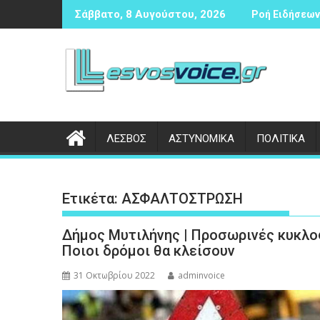
Περάστε
 αντισφαίρισης
Δικογραφία σε βάρος 23χρονου ημεδαπού για τροχαίο στη
Συνάντησ
Σάββατο, 8 Αυγούστου, 2026
Ροή Ειδήσεων 
στο
περιεχόμενο
ΛΕΣΒΟΣ
ΑΣΤΥΝΟΜΙΚΑ
ΠΟΛΙΤΙΚΑ
Ετικέτα:
ΑΣΦΑΛΤΟΣΤΡΩΣΗ
Δήμος Μυτιλήνης | Προσωρινές κυκλ
Ποιοι δρόμοι θα κλείσουν
31 Οκτωβρίου 2022
adminvoice