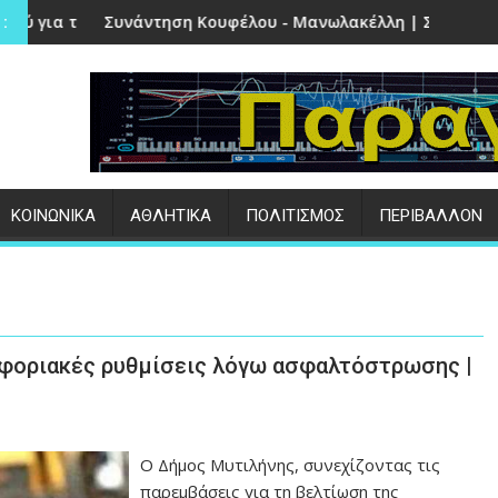
ν Πέτρα
η Κουφέλου - Μανωλακέλλη | Στο επίκεντρο το παλιό Κολυμβ
Επιτυχημένες οι ε
:
ΚΟΙΝΩΝΙΚΑ
ΑΘΛΗΤΙΚΑ
ΠΟΛΙΤΙΣΜΟΣ
ΠΕΡΙΒΑΛΛΟΝ
οφοριακές ρυθμίσεις λόγω ασφαλτόστρωσης |
Ο Δήμος Μυτιλήνης, συνεχίζοντας τις
παρεμβάσεις για τη βελτίωση της