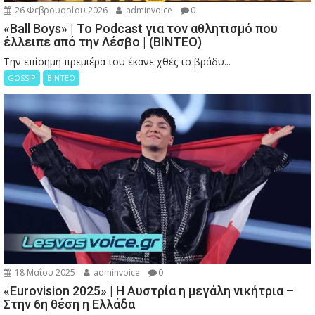
26 Φεβρουαρίου 2026
adminvoice
0
«Ball Boys» | Το Podcast για τον αθλητισμό που
έλλειπε από την Λέσβο | (ΒΙΝΤΕΟ)
Την επίσημη πρεμιέρα του έκανε χθές το βράδυ...
GOSSIP
ΒΙΝΤΕΟ
18 Μαΐου 2025
adminvoice
0
«Eurovision 2025» | Η Αυστρία η μεγάλη νικήτρια –
Στην 6η θέση η Ελλάδα