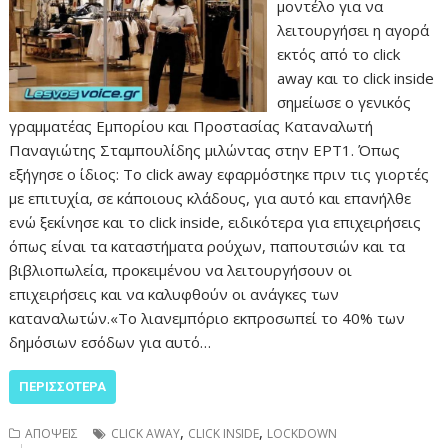
μοντέλο για να
λειτουργήσει η αγορά
εκτός από το click
away και το click inside
σημείωσε ο γενικός
γραμματέας Εμπορίου και Προστασίας Καταναλωτή
Παναγιώτης Σταμπουλίδης μιλώντας στην ΕΡΤ1. Όπως
εξήγησε ο ίδιος: Το click away εφαρμόστηκε πριν τις γιορτές
με επιτυχία, σε κάποιους κλάδους, για αυτό και επανήλθε
ενώ ξεκίνησε και το click inside, ειδικότερα για επιχειρήσεις
όπως είναι τα καταστήματα ρούχων, παπουτσιών και τα
βιβλιοπωλεία, προκειμένου να λειτουργήσουν οι
επιχειρήσεις και να καλυφθούν οι ανάγκες των
καταναλωτών.«Το λιανεμπόριο εκπροσωπεί το 40% των
δημόσιων εσόδων για αυτό…
ΠΕΡΙΣΣΌΤΕΡΑ
,
,
ΑΠΟΨΕΙΣ
CLICK AWAY
CLICK INSIDE
LOCKDOWN