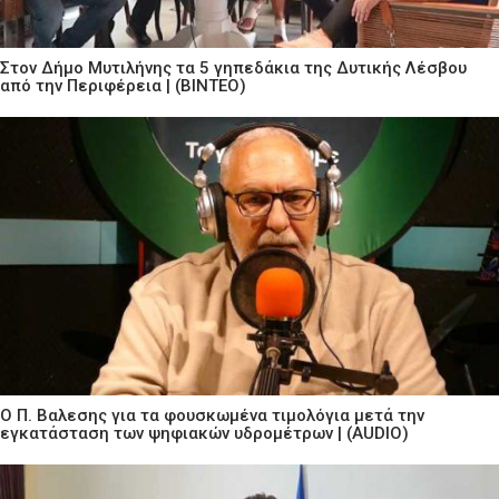
Στον Δήμο Μυτιλήνης τα 5 γηπεδάκια της Δυτικής Λέσβου
από την Περιφέρεια | (ΒΙΝΤΕΟ)
Ο Π. Βαλεσης για τα φουσκωμένα τιμολόγια μετά την
εγκατάσταση των ψηφιακών υδρομέτρων | (AUDIO)