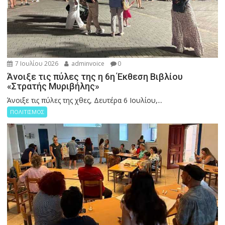
7 Ιουλίου 2026
adminvoice
0
Άνοιξε τις πύλες της η 6η Έκθεση Βιβλίου
«Στρατής Μυριβήλης»
Άνοιξε τις πύλες της χθες, Δευτέρα 6 Ιουλίου,...
ΠΟΛΙΤΙΣΜΟΣ