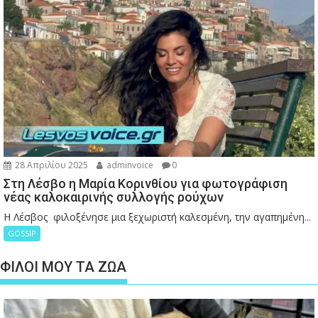
28 Απριλίου 2025
adminvoice
0
Στη Λέσβο η Μαρία Κορινθίου για φωτογράφιση
νέας καλοκαιρινής συλλογής ρούχων
Η Λέσβος φιλοξένησε μια ξεχωριστή καλεσμένη, την αγαπημένη...
GOSSIP
ΦΙΛΟΙ ΜΟΥ ΤΑ ΖΩΑ