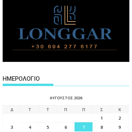
ΗΜΕΡΟΛΟΓΙΟ
ΑΎΓΟΥΣΤΟΣ 2026
Δ
Τ
Τ
Π
Π
Σ
Κ
1
2
3
4
5
6
7
8
9