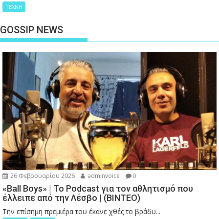
ΤΕΧΝΗ
GOSSIP NEWS
26 Φεβρουαρίου 2026
adminvoice
0
«Ball Boys» | Το Podcast για τον αθλητισμό που
έλλειπε από την Λέσβο | (ΒΙΝΤΕΟ)
Την επίσημη πρεμιέρα του έκανε χθές το βράδυ...