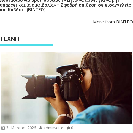
Αθανασίου για άρση ασυλίας | «Ζητώ να αρθεί για να μην
υπάρχει καμία αμφιβολία» – Σφοδρή επίθεση σε εισαγγελείς
και Κοβέσι | (ΒΙΝΤΕΟ)
More from ΒΙΝΤΕΟ
ΤΕΧΝΗ
31 Μαρτίου 2026
adminvoice
0