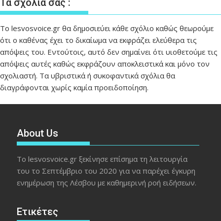
Τα σχόλιά σας :
Το lesvosvoice.gr θα δημοσιεύει κάθε σχόλιο καθώς θεωρούμε
ότι ο καθένας έχει το δικαίωμα να εκφράζει ελεύθερα τις
απόψεις του. Εντούτοις, αυτό δεν σημαίνει ότι υιοθετούμε τις
απόψεις αυτές καθώς εκφράζουν αποκλειστικά και μόνο τον
σχολιαστή. Τα υβριστικά ή συκοφαντικά σχόλια θα
διαγράφονται χωρίς καμία προειδοποίηση.
About Us
Το lesvosvoice.gr ξεκίνησε επίσημα τη λειτουργία
του το Σεπτέμβριο του 2020 για να παρέχει έγκυρη
ενημέρωση της Λέσβου με καθημερινή ροή ειδήσεων.
Ετικέτες