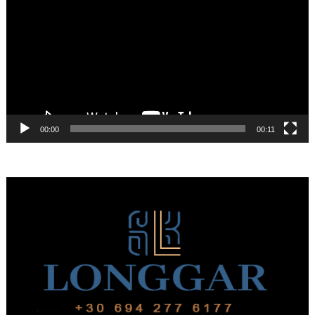
Βίντεο
00:00
00:11