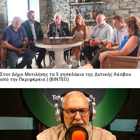
Στον Δήμο Μυτιλήνης τα 5 γηπεδάκια της Δυτικής Λέσβου
από την Περιφέρεια | (ΒΙΝΤΕΟ)