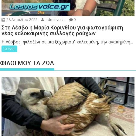
28 Απριλίου 2025
adminvoice
0
Στη Λέσβο η Μαρία Κορινθίου για φωτογράφιση
νέας καλοκαιρινής συλλογής ρούχων
Η Λέσβος φιλοξένησε μια ξεχωριστή καλεσμένη, την αγαπημένη...
GOSSIP
ΦΙΛΟΙ ΜΟΥ ΤΑ ΖΩΑ