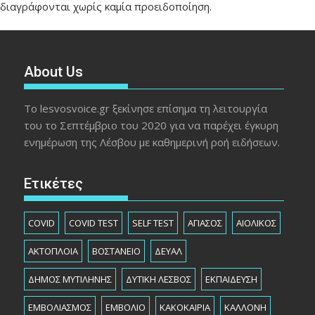
διαγράφονται χωρίς καμία προειδοποίηση.
About Us
Το lesvosvoice.gr ξεκίνησε επίσημα τη λειτουργία
του το Σεπτέμβριο του 2020 για να παρέχει έγκυρη
ενημέρωση της Λέσβου με καθημερινή ροή ειδήσεων.
Ετικέτες
COVID
COVID TEST
SELF TEST
ΑΓΙΑΣΟΣ
ΑΙΟΛΙΚΟΣ
ΑΚΤΟΠΛΟΙΑ
ΒΟΣΤΑΝΕΙΟ
ΔΕΥΑΛ
ΔΗΜΟΣ ΜΥΤΙΛΗΝΗΣ
ΔΥΤΙΚΗ ΛΕΣΒΟΣ
ΕΚΠΑΙΔΕΥΣΗ
ΕΜΒΟΛΙΑΣΜΟΣ
ΕΜΒΟΛΙΟ
ΚΑΚΟΚΑΙΡΙΑ
ΚΑΛΛΟΝΗ