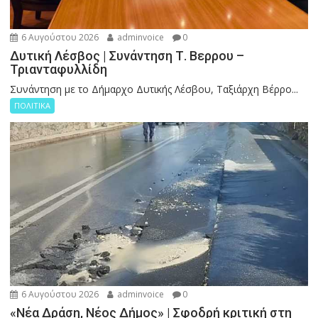
6 Αυγούστου 2026
adminvoice
0
Δυτική Λέσβος | Συνάντηση Τ. Βερρου –
Τριανταφυλλίδη
Συνάντηση με το Δήμαρχο Δυτικής Λέσβου, Ταξιάρχη Βέρρο...
ΠΟΛΙΤΙΚΑ
6 Αυγούστου 2026
adminvoice
0
«Νέα Δράση, Νέος Δήμος» | Σφοδρή κριτική στη