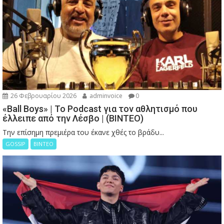
26 Φεβρουαρίου 2026
adminvoice
0
«Ball Boys» | Το Podcast για τον αθλητισμό που
έλλειπε από την Λέσβο | (ΒΙΝΤΕΟ)
Την επίσημη πρεμιέρα του έκανε χθές το βράδυ...
GOSSIP
ΒΙΝΤΕΟ