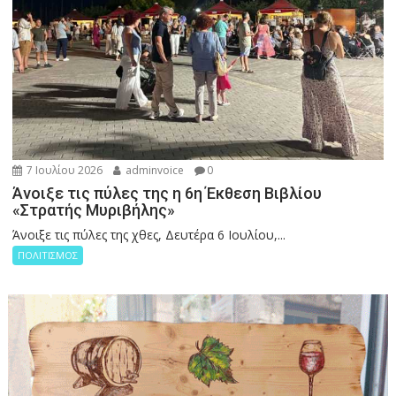
7 Ιουλίου 2026
adminvoice
0
Άνοιξε τις πύλες της η 6η Έκθεση Βιβλίου
«Στρατής Μυριβήλης»
Άνοιξε τις πύλες της χθες, Δευτέρα 6 Ιουλίου,...
ΠΟΛΙΤΙΣΜΟΣ