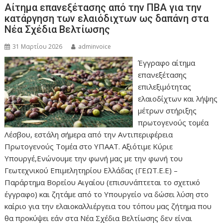
Αίτημα επανεξέτασης από την ΠΒΑ για την
κατάργηση των ελαιόδιχτων ως δαπάνη στα
Νέα Σχέδια Βελτίωσης
31 Μαρτίου 2026
adminvoice
Έγγραφο αίτημα
επανεξέτασης
επιλεξιμότητας
ελαιοδίχτων και λήψης
μέτρων στήριξης
πρωτογενούς τομέα
Λέσβου, εστάλη σήμερα από την Αντιπεριφέρεια
Πρωτογενούς Τομέα στο ΥΠΑΑΤ. Αξιότιμε Κύριε
Υπουργέ,Ενώνουμε την φωνή μας με την φωνή του
Γεωτεχνικού Επιμελητηρίου Ελλάδας (ΓΕΩΤ.Ε.Ε) –
Παράρτημα Βορείου Αιγαίου (επισυνάπτεται το σχετικό
έγγραφο) και ζητάμε από το Υπουργείο να δώσει λύση στο
καίριο για την ελαιοκαλλιέργεια του τόπου μας ζήτημα που
θα προκύψει εάν στα Νέα Σχέδια Βελτίωσης δεν είναι