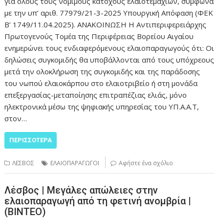
για όλους τους νόμιμους κατόχους ελαιοτεμαχίων, σύμφωνα
με την υπ’ αριθ. 77979/21-3-2025 Υπουργική Απόφαση (ΦΕΚ
Β’ 1749/11.04.2025). ΑΝΑΚΟΙΝΩΣΗ Η Αντιπεριφερειάρχης
Πρωτογενούς Τομέα της Περιφέρειας Βορείου Αιγαίου
ενημερώνει τους ενδιαφερόμενους ελαιοπαραγωγούς ότι: Οι
δηλώσεις συγκομιδής θα υποβάλλονται από τους υπόχρεους
μετά την ολοκλήρωση της συγκομιδής και της παράδοσης
του νωπού ελαιοκάρπου στο ελαιοτριβείο ή στη μονάδα
επεξεργασίας-μεταποίησης επιτραπέζιας ελιάς, μόνο
ηλεκτρονικά μέσω της ψηφιακής υπηρεσίας του ΥΠ.Α.Α.Τ,
στον…
ΠΕΡΙΣΣΌΤΕΡΑ
ΛΕΣΒΟΣ
ΕΛΑΙΟΠΑΡΑΓΩΓΟΙ
Αφήστε ένα σχόλιο
Λέσβος | Μεγάλες απώλειες στην
ελαιοπαραγωγή από τη φετινή ανομβρία |
(ΒΙΝΤΕΟ)