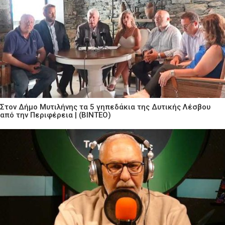
Στον Δήμο Μυτιλήνης τα 5 γηπεδάκια της Δυτικής Λέσβου
από την Περιφέρεια | (ΒΙΝΤΕΟ)